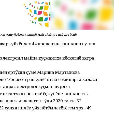
 пулӑшу ӗҫӗсен калӑпӑшӗ май уйӑхӗнче икӗ хут ӳснӗ
январь уйӑхӗнчех 44 процентпа танлашнӑ пулин
лектронлӑ майпа куҫманлӑха кӗскетнӗ вӑхӑтра
ийӗн ертӳҫин çумĕ Марина Мартынова
не "Росреестр шкулĕ" ятлă семинарта каласа
станра электронлӑ куҫман пурлӑха
пӑхса тухнӑ срок икĕ ӗҫ кунӗпе танлашать.
 панӑ заявленисен тӳпи 2020 ҫулта 32
2 ҫулхи пилӗк уйӑх пӗтӗмлетӗвӗсем тӑрӑх - 49