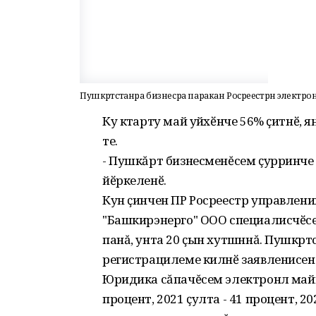
Пушкӑртстанра бизнесра паракан Росреестрӑн электронлӑ
Ку кӑтарту май уйӑхӗнче 56% ҫитнӗ, 
те.
- Пушкăрт бизнесменĕсем ҫурринче э
йӗркеленӗ.
Кун ҫинчен ПР Росреестр управлен
"Башкирэнерго" ООО специалисчӗсе
панă, унта 20 ҫын хутшӑннă. Пушкӑрт
регистрацилеме килнӗ заявленисене 
Юридика сăпачĕсем электронлӑ майпа
процент, 2021 ҫулта - 41 процент, 202