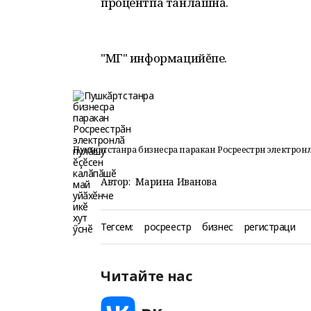
процентпа танлашнă.
"МГ" информацийĕпе.
Пушкӑртстанра бизнесра паракан Росреестрӑн электронлӑ п
Автор:
Марина Иванова
Тегсем:
росреестр
бизнес
регистраци
Читайте нас