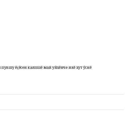
улӑшу ӗҫӗсен калӑпӑшӗ май уйӑхӗнче икӗ хут ӳснӗ