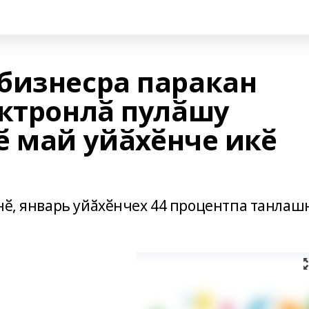
бизнесра паракан
ектронлӑ пулӑшу
ӗ май уйӑхӗнче икӗ
тнӗ, январь уйӑхӗнчех 44 процентпа танлаш