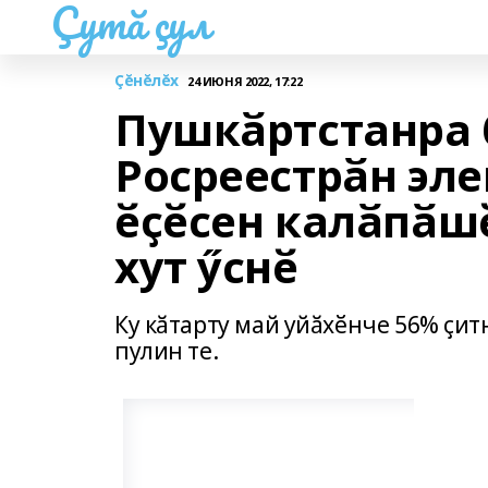
Çутă çул
Çĕнĕлĕх
24 ИЮНЯ 2022, 17:22
Пушкӑртстанра 
Росреестрӑн эл
ӗҫӗсен калӑпӑш
хут ӳснӗ
Ку кӑтарту май уйӑхӗнче 56% ҫи
пулин те.