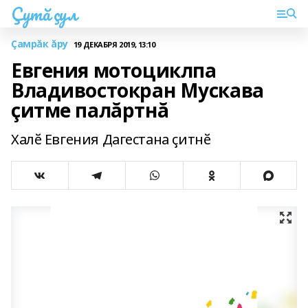
Çутă çул
Çамрăк ăру
19 ДЕКАБРЯ 2019, 13:10
Евгения мотоциклпа
Владивостокран Мускава
çитме палăртнă
Халӗ Евгения Дагестана ҫитнӗ