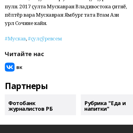
пулнӑ. 2017 ҫулта Мускавран Владивостока ҫитнӗ,
пӗлтӗр вара Мускавран Ямбург тата Вӑтам Ази
урлӑ Сочине кайнӑ.
#Мускав
,
#ҫулҫӳревсем
Читайте нас
Партнеры
Фотобанк
Рубрика "Еда и
журналистов РБ
напитки"