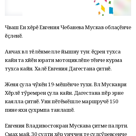
Чӑваш Ен хĕрĕ Евгения Чебанева Мускав облаҫӗнче
ӗҫленӗ.
Анчах вӑл тĕлĕнмелле йышӑну тунӑ: ӗҫрен тухса
кайнӑ та хӑйӗн юратнӑ мотоциклӗпе тӗнче курма
тухса кайнӑ. Халӗ Евгения Дагестана ҫитнӗ.
Женя ҫула чӳкӗн 19-мӗшӗнче тухнӑ. Вӑл Мускаври
Хӗрлӗ тӳремрен ҫула кайнӑ. Дагестана пӗр эрне
каялла ҫитнӗ. Унӑн пӗтӗмӗшле маршручӗ 150
пине яхӑн ҫухрӑмпа танлашӗ.
Евгения Владивостокран Мускава ҫитме палӑртнӑ.
Сӑмах май, 30 ҫулти хӗр унччен те ҫулҫӳревсенче