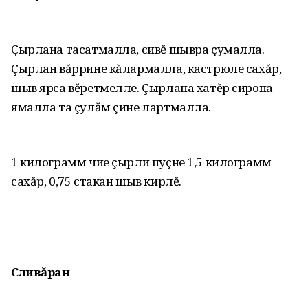
Çырлана тасатмалла, сивĕ шывра çумалла.
Çырлан вăррине кăлармалла, кастрюле сахăр,
шыв ярса вĕретмелле. Çырлана хатĕр сиропа
ямалла та çулăм çине лартмалла.
1 килограмм чие çырли пуçне 1,5 килограмм
сахăр, 0,75 стакан шыв кирлĕ.
Сливăран