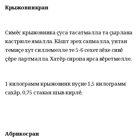
Крыжовникран
Симĕс крыжовника çуса тасатмалла та çырлана
кастрюле ямалла. Кăшт эрех сапмалла, унтан
темиçе хут силлемелле те 5-6 сехетлĕхе сивĕ
çĕре лартмалла. Хатĕр сиропа ярса вĕретмелле.
1 килограмм крыжовник пуçне 1,5 килограмм
сахăр, 0,75 стакан шыв кирлĕ.
Абрикосран