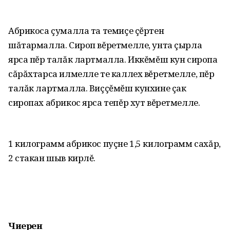
Абрикоса çумалла та темиçе çĕртен
шăтармалла. Сироп вĕретмелле, унта çырла
ярса пĕр талăк лартмалла. Иккĕмĕш кун сиропа
сăрăхтарса илмелле те каллех вĕретмелле, пĕр
талăк лартмалла. Виççĕмĕш кунхине çак
сиропах абрикос ярса тепĕр хут вĕретмелле.
1 килограмм абрикос пуçне 1,5 килограмм сахăр,
2 стакан шыв кирлĕ.
Чиерен