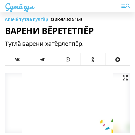
Çутă çул
Апачĕ тутлă пултăр
22 ИЮЛЯ 2019, 11:48
ВАРЕНИ ВĔРЕТЕТПĔР
Тутлă варени хатĕрлетпĕр.