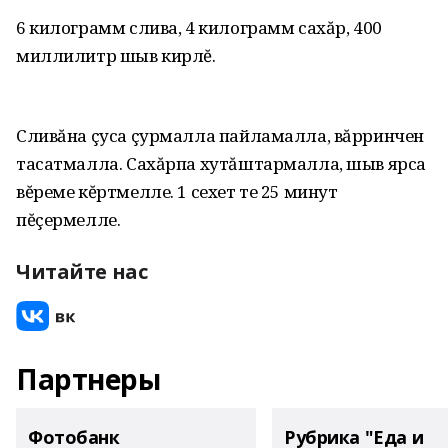
6 килограмм слива, 4 килограмм сахăр, 400
миллилитр шыв кирлĕ.
Сливăна çуса çурмалла пайламалла, вăрринчен
тасатмалла. Сахăрпа хутăштармалла, шыв ярса
вĕреме кĕртмелле. 1 сехет те 25 минут
пĕçермелле.
Читайте нас
Партнеры
Фотобанк
Рубрика "Еда и