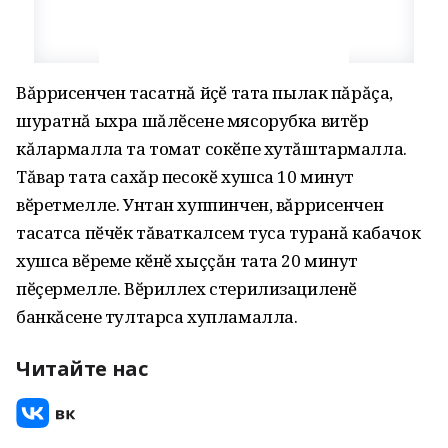
Вăррисенчен тасатнă йӳçӗ тата пылак пăрăçа,
шуратнă ыхра шăлӗсене мясорубка витӗр
кăлармалла та томат сокӗпе хутăштармалла.
Тăвар тата сахăр песокӗ хушса 10 минут
вӗретмелле. Унтан хуппинчен, вăррисенчен
тасатса пӗчӗк тăваткалсем туса туранă кабачок
хушса вӗреме кӗнӗ хыççăн тата 20 минут
пӗçермелле. Вӗриллех стерилизациленӗ
банкăсене тултарса хупламалла.
Читайте нас