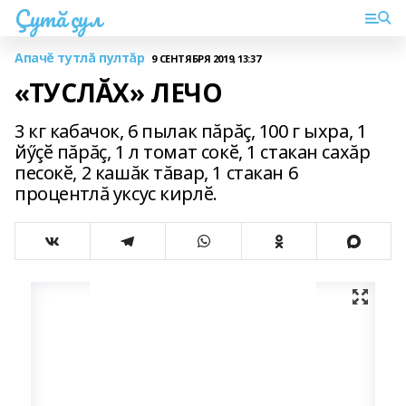
Çутă çул
Апачĕ тутлă пултăр
9 СЕНТЯБРЯ 2019, 13:37
«ТУСЛĂХ» ЛЕЧО
3 кг кабачок, 6 пылак пăрăç, 100 г ыхра, 1
йӳçӗ пăрăç, 1 л томат сокӗ, 1 стакан сахăр
песокӗ, 2 кашăк тăвар, 1 стакан 6
процентлă уксус кирлӗ.