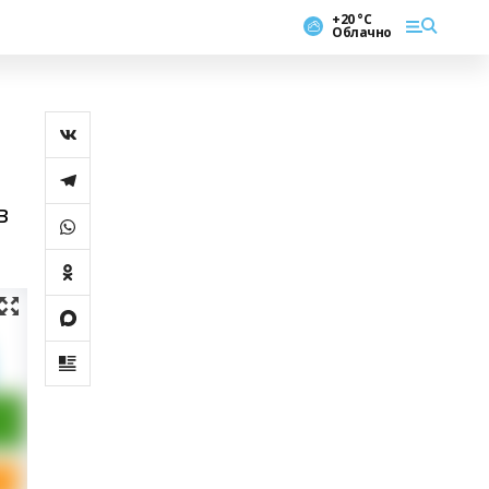
+20 °С
Облачно
в