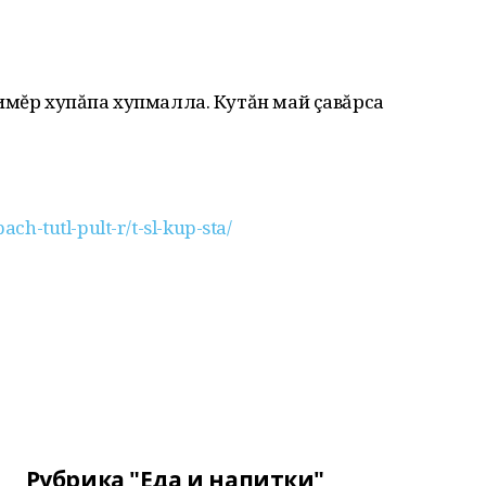
имĕр хупăпа хупмалла. Кутăн май çавăрса
ach-tutl-pult-r/t-sl-kup-sta/
Рубрика "Еда и напитки"