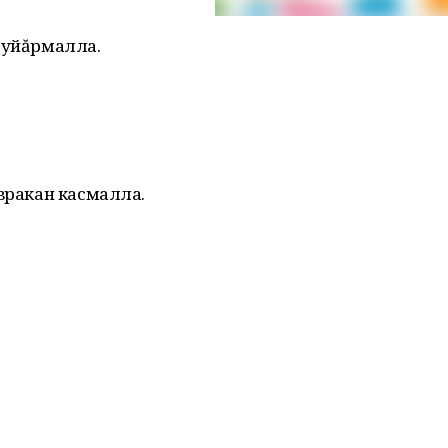
 уйăрмалла.
авракан касмалла.