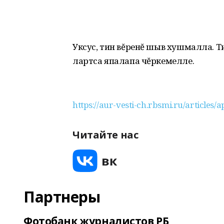
Уксус, тин вĕренĕ шыв хушмалла. Т
лартса япалапа чĕркемелле.
https://aur-vesti-ch.rbsmi.ru/articles/ap
Читайте нас
Партнеры
Фотобанк журналистов РБ