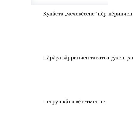
Купăста „чечекĕсене” пĕр-пĕринчен
Пăрăçа вăрринчен тасатса çÿхен, ç
Петрушкăна вĕтетмелле.