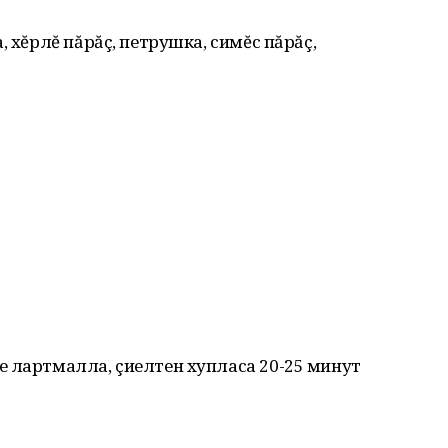
, хĕрлĕ пăрăç, петрушка, симĕс пăрăç,
е лартмалла, çиелтен хупласа 20-25 минут