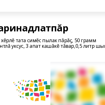
маринадлатпăр
 хĕрлĕ тата симĕс пылак пăрăç, 50 грамм
тлă уксус, 3 апат кашăкĕ тăвар,0,5 литр шы