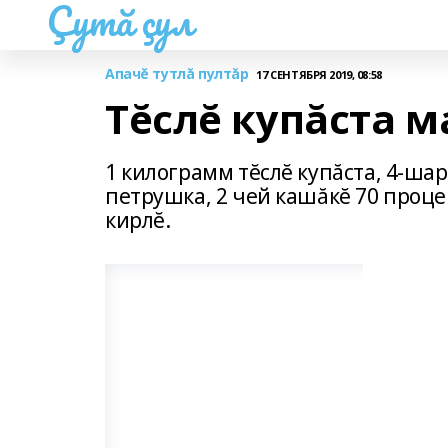
Çутă çул
Апачĕ тутлă пултăр
17 СЕНТЯБРЯ 2019, 08:58
Тĕслĕ купăста 
1 килограмм тĕслĕ купăста, 4-шар
петрушка, 2 чей кашăкĕ 70 процен
кирлĕ.