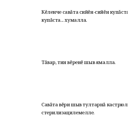
Кĕленче савăта сийĕн-сийĕн купăста
купăста... хумалла.
Тăвар, тин вĕренĕ шыв ямалла.
Савăта вĕри шыв тултарнă кастрюл
стерилизацилемелле.