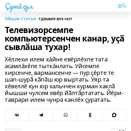
Çутă çул
Общие статьи
7 ДЕКАБРЯ 2019, 14:37
Телевизорсемпе
компьютерсенчен канар, уҫӑ
сывлӑша тухар!
Хĕллехи илем хăйне евĕрлĕхпе тата
асамлăхĕпе тыткăнлать. Уйсемпе
хирсенче, вармансенче — пур ҫĕрте те
шап-шурӑ кӑпӑш юр выртать. Уяр та
хĕвеллĕ кун юр хальччен курман хаклӑ
йышши чулсем евĕр йӑлтӑртатать. Йĕри-
таврари илем чунра канлĕх ҫуратать.