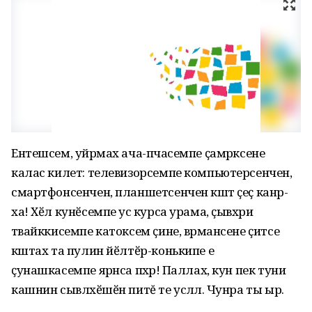
Ентешсем, уйрӑмах ача-пӑчасемпе ҫамрӑксене
калас килет: телевизорсемпе компьютерсенчен,
смартфонсенчен, планшетсенчен кӑшт ҫеҫ канӑр-
ха! Хӗл кунӗсемпе усӑ курса урама, ҫывӑхри
тӑвайккисемпе катоксем ҫине, вӑрмансене ҫитсе
кӑштах та пулин йӗлтӗр-конькипе е
ҫунашкасемпе ярӑнса пӑхӑр! Паллах, кун пек туни
кашнин сывлӑхӗшӗн питĕ те усӑллӑ. Чунра ты ырӑ.