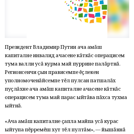
Президент Владимир Путин ача амăш
капиталне инвалид ачасене кăткăс операцисем
тума валли усă курма май пуррине палăртнă.
Регионсенчи çын прависемпе ĕçлекен
уполномоченăйсемпе тĕл пулсан патшалăх
пуçлăхне ача амăш капиталне ачасене кăткăс
операцисем тума май парас ыйтăва пăхса тухма
ыйтнă.
«Ача амăш капиталне çапла майпа усă курас
ыйтупа пĕрремĕш хут тĕл пултăм», — йышăннă