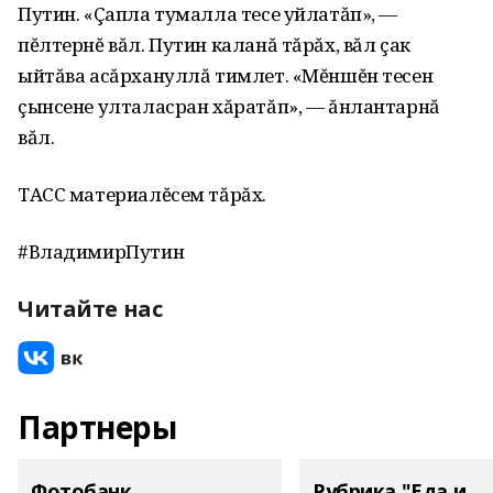
Путин. «Çапла тумалла тесе уйлатăп», —
пĕлтернĕ вăл. Путин каланă тăрăх, вăл çак
ыйтăва асăрхануллă тимлет. «Мĕншĕн тесен
çынсене улталасран хăратăп», — ăнлантарнă
вăл.
ТАСС материалĕсем тăрăх.
#ВладимирПутин
Читайте нас
Партнеры
Фотобанк
Рубрика "Еда и