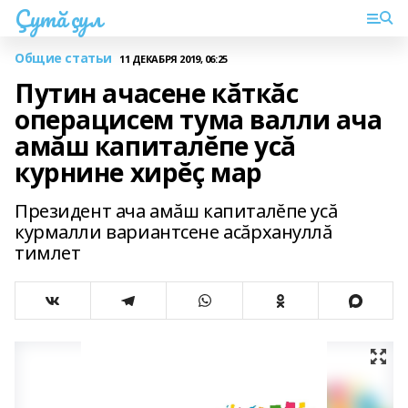
Çутă çул
Общие статьи
11 ДЕКАБРЯ 2019, 06:25
Путин ачасене кăткăс
операцисем тума валли ача
амăш капиталĕпе усă
курнине хирĕç мар
Президент ача амăш капиталĕпе усă
курмалли вариантсене асăрхануллă
тимлет