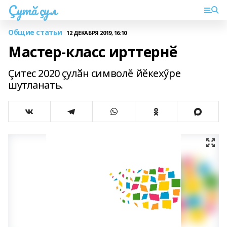
Çутă çул
Общие статьи
12 ДЕКАБРЯ 2019, 16:10
Мастер-класс ирттернӗ
Çитес 2020 çулӑн символӗ йӗкехӳре
шутланать.