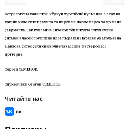
Астрологсем каланӑ тӑрӑх, чӗрчун хурçӑ тӗслӗ пулмалла. Часах вӑл
кашни киле çитет, çавӑнпа та пирӗн ӑна парне парса хамӑр майлӑ
ҫавӑрмалла. Çак кунсенче Ситекри тӗп шкулта шкул çулне
çитмен ачасен группине илсе пыракан Наталья Анатольевна
Павлова çитес çулӑн символне тавассипе мастер-класс
ирттернӗ.
Сергей СЕМЕНОВ.
Сӑнӳкерчӗкӗ: Сергей СЕМЕНОВ.
Читайте нас