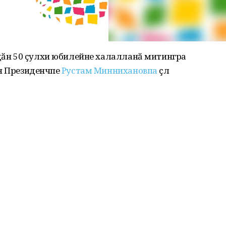
одӑн 50 çулхи юбилейне халалланӑ митингра
н Президенчӗпе
Рустам Миннихановпа
ӗçлӗ