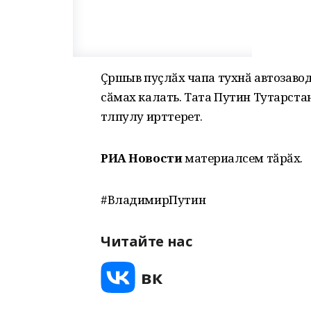
Çӗршыв пуçлӑхӗ чапа тухнӑ автозав
сӑмах калать. Тата Путин Тутарста
тӗлпулу ирттерет.
РИА Новости
материалӗсем тӑрӑх.
#ВладимирПутин
Читайте нас