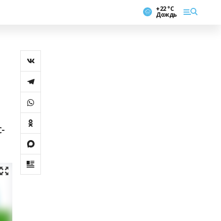
+22 °С
Дождь
-