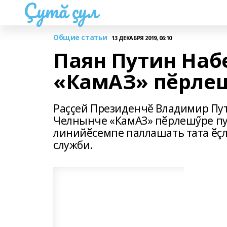
Çутă çул
Общие статьи
13 ДЕКАБРЯ 2019, 06:10
Паян Путин На
«КамАЗ» пӗрлеш
Раççей Президенчӗ Владимир Пу
Челнынче «КамАЗ» пӗрлешӳре пул
линийӗсемпе паллашать тата ӗçл
служби.