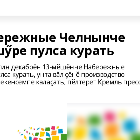
бережные Челнынче
ӳре пулса курать
тин декабрӗн 13-мӗшӗнче Набережные
са курать, унта вӑл çӗнӗ производство
екенсемпе калаçать, пӗлтерет Кремль пресс