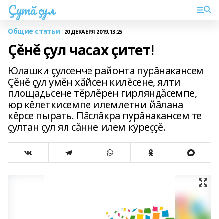
Çутă çул
Общие статьи
20 ДЕКАБРЯ 2019, 13:25
Çĕнĕ çул часах çитет!
Юлашки çулсенче районта пурăнакансем
Çĕнĕ çул умĕн хăйсен килĕсене, ялти
площадьсене тĕрлĕрен гирляндăсемпе,
юр кĕлеткисемпе илемлетни йăлана
кĕрсе пырать. Пăслăкра пурăнакансем те
çултан çул ял сăнне илем кÿреççĕ.