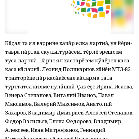
Кăçал та ял варрине капăр елка лартнă, ун йĕри-
тавра пăртан скульптурăсем, тĕрлĕ эрешсем
туса лартнă. Пăрне ял хастарĕсем кÿлĕрен каса-
каса кăларнă. Леонид Поликарпов хăйĕн МТЗ-82
тракторĕпе пăр касăкĕсене кăларма тата
турттатса килме пулăшнă. Çак ĕçе Ирина Исаева,
Венера Степанова, Виталий Иванов, Павел
Максимов, Валерий Максимов, Анатолий
Захаров, Владимир Дмитриев, Алексей Степанов,
Федор Васильев, Елена Федорова, Владимир
Алексеев, Иван Митрофанов, Геннадий
Митрофанов тата Алексей Исаев хастар