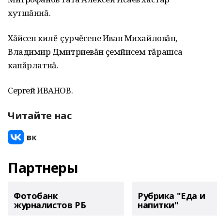
хутшăннă.
Хăйсен килĕ-çурчĕсене Иван Михайловăн,
Владимир Дмитриевăн çемйисем тăрашса
капăрлатнă.
Сергей ИВАНОВ.
Читайте нас
Партнеры
Фотобанк
Рубрика "Еда и
журналистов РБ
напитки"