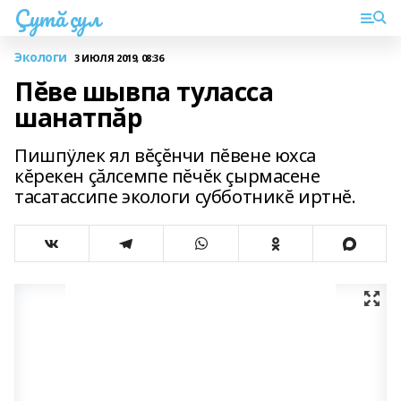
Çутă çул
Экологи
3 ИЮЛЯ 2019, 08:36
Пĕве шывпа туласса
шанатпăр
Пишпÿлек ял вĕçĕнчи пĕвене юхса
кĕрекен çăлсемпе пĕчĕк çырмасене
тасатассипе экологи субботникĕ иртнĕ.