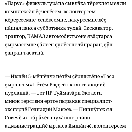
«Парус» физкультурăпа сывлăха тĕреклетмелли
комплексăн ĕçченĕсем, волонтерсем
кĕреçесемпе, сенĕксемпе, пакурсемпе хĕç-
пăшалланса субботника тухнă. Экскаватор,
трактор, КАМАЗ автомобильсене явăçтарса
çырмасемпе çăлсен çулĕсене тăпраран, çÿп-
çапран тасатнă.
— Июнĕн 5-мĕшĕнче пĕтĕм çĕршывĕпе «Таса
çырансем» Пĕтĕм Раççей экологи акцийĕ
пуçланнă, — тет ПР Туймазăри Экологи
министерствин ертсе пыракан специалист-
эксперчĕ Геннадий Макеев. — Пишпÿлек ял
Совечĕ ял тăрăхĕн шухăшне район
администрацийĕ ырласа йышăнчĕ, волонтерсем