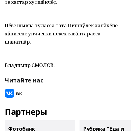
те хастар хутшăнчĕç.
Пĕве шывпа туласса тата Пишпÿлек халăхĕпе
хăнисене унчченхи пекех савăнтарасса
шанатпăр.
Владимир СМОЛОВ.
Читайте нас
Партнеры
Фотобанк
Рубрика "Еда и