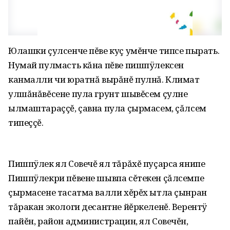
Юлашки çулсенче пĕве куç умĕнче типсе пырать.
Нумай пулмасть кăна пĕве пишпÿлексен
канмалли чи юратнă вырăнĕ пулнă. Климат
улшăнăвĕсене пула грунт шывĕсем çулне
ылмаштараççĕ, çавна пула çырмасем, çăлсем
типеççĕ.
Пишпÿлек ял Совечĕ ял тăрăхĕ пуçарса янипе
Пишпÿлекри пĕвене шывпа сĕтекен çăлсемпе
çырмасене тасатма валли хĕрĕх ытла çынран
тăракан экологи десантне йĕркеленĕ. Верентÿ
пайĕн, район администрацин, ял Совечĕн,