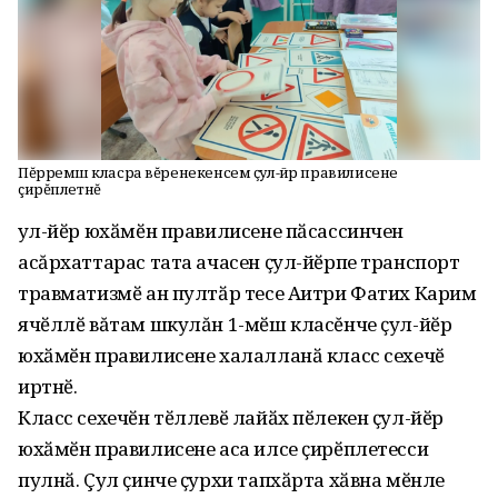
Пĕрремӗш класра вĕренекенсем ҫул-йӗр правилисене
çирĕплетнĕ
Ҫул-йӗр юхӑмӗн правилисене пӑсассинчен
асăрхаттарас тата ачасен ҫул-йӗрпе транспорт
травматизмӗ ан пултӑр тесе Аитри Фатих Карим
ячӗллӗ вăтам шкулăн 1-мӗш класĕнче ҫул-йӗр
юхӑмӗн правилисене халалланӑ класс сехечӗ
иртнӗ.
Класс сехечӗн тӗллевӗ лайӑх пӗлекен ҫул-йӗр
юхӑмӗн правилисене аса илсе ҫирӗплетесси
пулнӑ. Çул ҫинче ҫурхи тапхӑрта хӑвна мӗнле