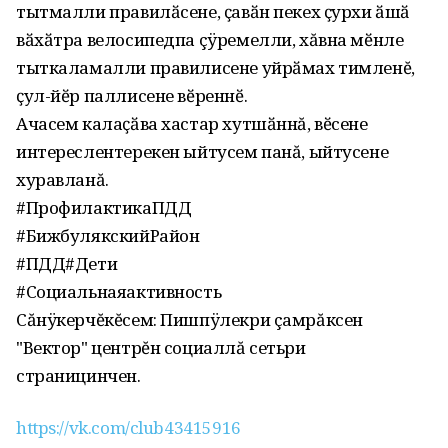
тытмалли правилӑсене, ҫавӑн пекех ҫурхи ӑшӑ
вӑхӑтра велосипедпа çÿремелли, хăвна мӗнле
тыткаламалли правилисене уйрӑмах тимленĕ,
ҫул-йӗр паллисене вӗреннӗ.
Ачасем калаҫӑва хастар хутшӑннă, вӗсене
интереслентерекен ыйтусем панă, ыйтусене
хуравланă.
#ПрофилактикаПДД
#БижбулякскийРайон
#ПДД#Дети
#Социальнаяактивность
Сăнÿкерчĕкĕсем: Пишпÿлекри çамрăксен
"Вектор" центрĕн социаллă сетьри
страницинчен.
https://vk.com/club43415916