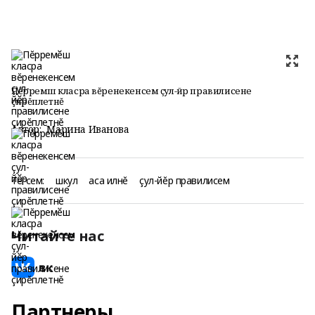
Пĕрремӗш класра вĕренекенсем ҫул-йӗр правилисене
çирĕплетнĕ
Автор:
Марина Иванова
Тегсем:
шкул
аса илнĕ
çул-йĕр правилисем
Читайте нас
Партнеры