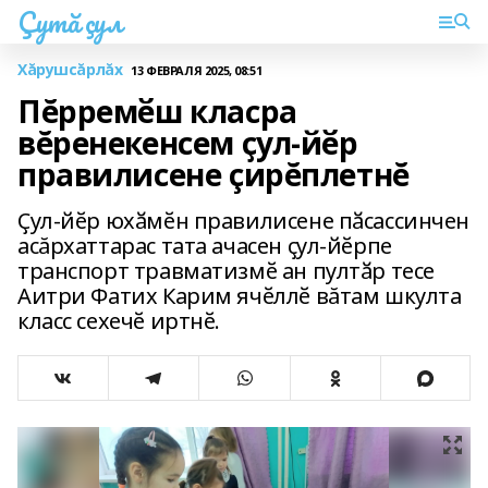
Çутă çул
Хăрушсăрлăх
13 ФЕВРАЛЯ 2025, 08:51
Пĕрремӗш класра
вĕренекенсем ҫул-йӗр
правилисене çирĕплетнĕ
Ҫул-йӗр юхӑмӗн правилисене пӑсассинчен
асăрхаттарас тата ачасен ҫул-йӗрпе
транспорт травматизмӗ ан пултӑр тесе
Аитри Фатих Карим ячӗллӗ вăтам шкулта
класс сехечӗ иртнӗ.