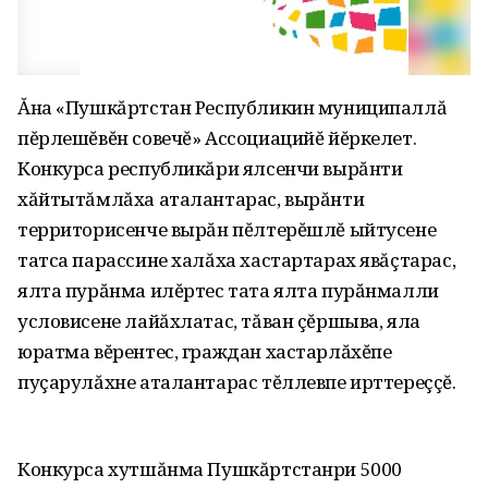
Ăна «Пушкăртстан Республикин муниципаллă
пĕрлешĕвĕн совечĕ» Ассоциацийĕ йĕркелет.
Конкурса республикăри ялсенчи вырăнти
хăйтытăмлăха аталантарас, вырăнти
территорисенче вырăн пĕлтерĕшлĕ ыйтусене
татса парассине халăха хастартарах явăçтарас,
ялта пурăнма илĕртес тата ялта пурăнмалли
условисене лайăхлатас, тăван çĕршыва, яла
юратма вĕрентес, граждан хастарлăхĕпе
пуçарулăхне аталантарас тĕллевпе ирттереççĕ.
Конкурса хутшăнма Пушкăртстанри 5000