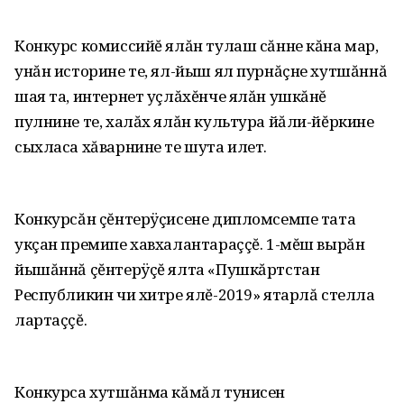
Конкурс комиссийĕ ялăн тулаш сăнне кăна мар,
унăн историне те, ял-йыш ял пурнăçне хутшăннă
шая та, интернет уçлăхĕнче ялăн ушкăнĕ
пулнине те, халăх ялăн культура йăли-йĕркине
сыхласа хăварнине те шута илет.
Конкурсăн çĕнтерÿçисене дипломсемпе тата
укçан премипе хавхалантараççĕ. 1-мĕш вырăн
йышăннă çĕнтерÿçĕ ялта «Пушкăртстан
Республикин чи хитре ялĕ-2019» ятарлă стелла
лартаççĕ.
Конкурса хутшăнма кăмăл тунисен