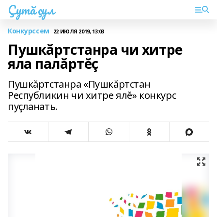
Çутă çул
Конкурссем
22 ИЮЛЯ 2019, 13:03
Пушкăртстанра чи хитре
яла палăртĕç
Пушкăртстанра «Пушкăртстан
Республикин чи хитре ялĕ» конкурс
пуçланать.