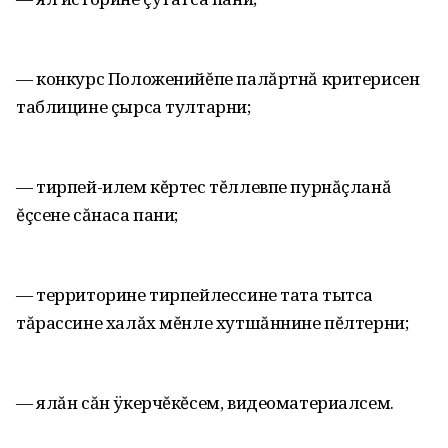
— конкурс Положенийĕпе палăртнă критерисен
таблицине çырса тултарни;
— тирпей-илем кĕртес тĕллевпе пурнăçланă
ĕçсене сăнаса пани;
— территорине тирпейлессине тата тытса
тăрассине халăх мĕнле хутшăннине пĕлтерни;
— ялăн сăн ÿкерчĕкĕсем, видеоматериалсем.