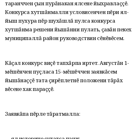
таранччен çын пурăнакан ялсене йыхравлаççĕ.
Конкурса хутшăнмалли условисенчен пĕри ял-
йыш пухура пĕр шухăшлă пулса конкурса
хутшăнма решени йышăнни пулать, çавăн пекех
муниципаллă район руководствин сĕнĕвĕсем.
Кăçал конкурс виçĕ тапхăрпа иртет. Августăн 1-
мĕшĕнчен пуçласа 15-мĕшĕччен заявкăсем
йышăнаççĕ тата çирĕплетнĕ положени тăрăх
вĕсене хак параççĕ.
Заявкăпа пĕрле тăратмалла:
— ял историне çутатса пани;