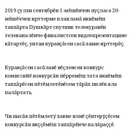
2019 çулхи сентябрĕн 1-мĕшĕнчен пуçласа 20-
мĕшĕччен ирттерме планланă иккĕмĕш
тапхăрта Пушкăрт спутник телекуравĕн
телеканалĕнче финалистсен видеопрезентацине
кăтартĕç, унтан куравçăсен сасăлавне ирттерĕç.
Куравçăсен сасăлавĕ вĕçленсен конкурс
комиссийĕ конкурсăн пĕрремĕш тата иккĕмĕш
тапхăрĕсен пĕтĕмлетĕвĕсем тăрăх пилĕк яла
палăртать.
Чи пысăк пĕтĕмлетÿ хакне илнĕ çĕнтерÿçĕсем
конкурсăн виççĕмĕш тапхăрĕнче палăраççĕ.