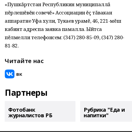
«Пушкăртстан Республикин муниципаллă
пĕрлешĕвĕн совечĕ» Ассоциацин ĕç тăвакан
аппаратне Уфа хули, Тукаев урамĕ, 46, 221-мĕш
кабинт адреспа заявка памалла. Ыйтса
пĕлмелли телефонсем: (347) 280-85-09, (347) 280-
81-82.
Читайте нас
Партнеры
Фотобанк
Рубрика "Еда и
журналистов РБ
напитки"