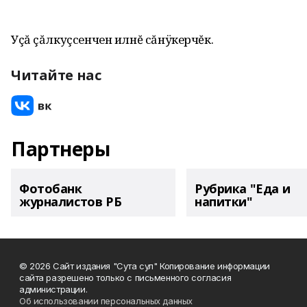
Уçă çăлкуçсенчен илнĕ сăнÿкерчĕк.
Читайте нас
Партнеры
Фотобанк
Рубрика "Еда и
журналистов РБ
напитки"
© 2026 Сайт издания "Сута сул" Копирование информации
сайта разрешено только с письменного согласия
администрации.
Об использовании персональных данных