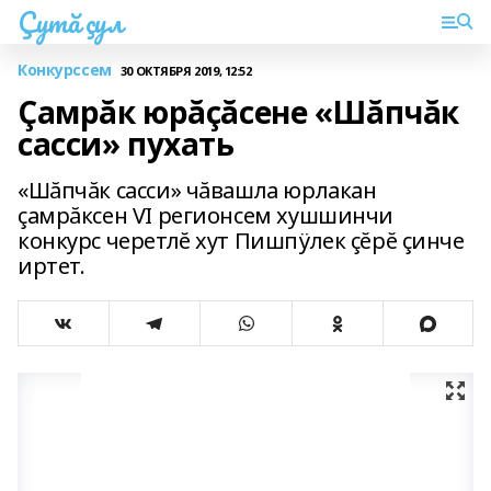
Çутă çул
Конкурссем
30 ОКТЯБРЯ 2019, 12:52
Çамрăк юрăçăсене «Шăпчăк
сасси» пухать
«Шăпчăк сасси» чăвашла юрлакан
çамрăксен VI регионсем хушшинчи
конкурс черетлĕ хут Пишпÿлек çĕрĕ çинче
иртет.