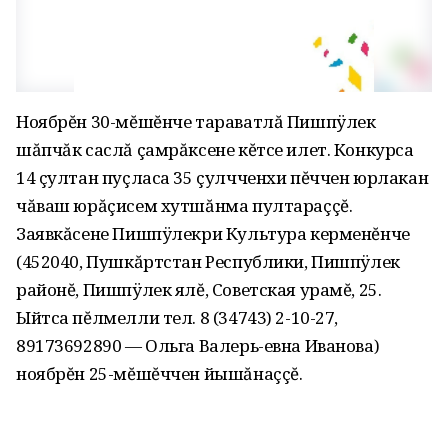
Ноябрĕн 30-мĕшĕнче тараватлă Пишпÿлек
шăпчăк саслă çамрăксене кĕтсе илет. Конкурса
14 çултан пуçласа 35 çулчченхи пĕччен юрлакан
чăваш юрăçисем хутшăнма пултараççĕ.
Заявкăсене Пишпÿлекри Культура керменĕнче
(452040, Пушкăртстан Республики, Пишпÿлек
районĕ, Пишпÿлек ялĕ, Советская урамĕ, 25.
Ыйтса пĕлмелли тел. 8 (34743) 2-10-27,
89173692890 — Ольга Валерь-евна Иванова)
ноябрĕн 25-мĕшĕччен йышăнаççĕ.