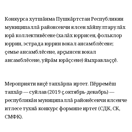
Конкурса хутшăнма Пушкăртстан Республикин
муниципаллă районсенчи ялсен хăйпултарулăх
юрă коллективĕсене (халăх юррисен, фольклор
юррин, эстрада юррин вокал ансамблĕсене;
çемье ансамблĕсене, арçынсен вокал
ансамблĕсене, уйрăм юрăçсене) йыхравлаççĕ.
Мероприяти виçĕ тапхăрпа иртет. Пĕрремĕш
тапхăр — суйлав (2019 ç.октябрь-декабрь) —
республикăн муниципаллă районĕсенчи ялсенче
итлесе тухнă конкурс формипе иртет (СДК, СК,
СМФК).