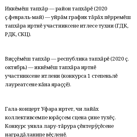
Иккĕмĕш тапхăр — район тапхăрĕ (2020
ç.февраль-май) — уйрăм график тăрăх пĕрремĕш
тапхăра иртнĕ участниксене итлесе тухни (ГДК,
РДК, СКЦ).
Виççĕмĕш тапхăр — республика тапхăрĕ (2020 ç.
октябрь) — иккĕмĕш тапхăра иртнĕ
участниксене итлени (конкурса 1 степеньлĕ
лауреатсене кăна яраççĕ).
Гала-концерт Уфара иртет, чи лайăх
коллективсемпе юрăçсем сцена çине тухĕç.
Конкурс уявла лару-тăрура çĕнтерÿçĕсене
наградăланипе вĕçленĕ.