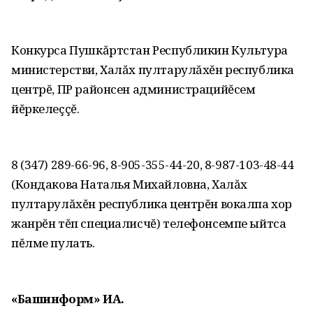
Конкурса Пушкăртстан Республикин Культура
министерстви, Халăх пултарулăхĕн республика
центрĕ, ПР районсен администрацийĕсем
йĕркелеççĕ.
8 (347) 289-66-96, 8-905-355-44-20, 8-987-103-48-44
(Кондакова Наталья Михайловна, Халăх
пултарулăхĕн республика центрĕн вокалпа хор
жанрĕн тĕп специалисчĕ) телефонсемпе ыйтса
пĕлме пулать.
«Башинформ» ИА.