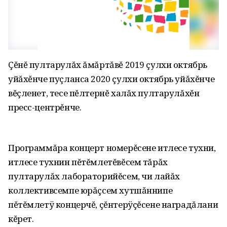
Çĕнĕ пултарулăх ăмăртăвĕ 2019 çулхи октябрь
уйăхĕнче пуçланса 2020 çулхи октябрь уйăхĕнче
вĕçленет, тесе пĕлтернĕ халăх пултарулăхĕн
пресс-центрĕнче.
Программăра концерт номерĕсене итлесе тухни,
итлесе тухнин пĕтĕмлетĕвĕсем тăрăх
пултарулăх лабораторийĕсем, чи лайăх
коллективсемпе юрăçсем хутшăннипе
пĕтĕмлетÿ концерчĕ, çĕнтерÿçĕсене наградăлани
кĕрет.