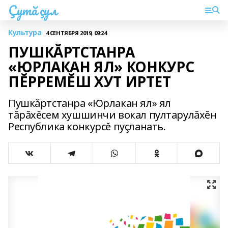
Çутă çул
Культура
4 СЕНТЯБРЯ 2019, 09:24
ПУШКĂРТСТАНРА
«ЮРЛАКАН ЯЛ» КОНКУРС
ПĔРРЕМĔШ ХУТ ИРТЕТ
Пушкăртстанра «Юрлакан ял» ял
тăрăхĕсем хушшинчи вокал пултарулăхĕн
Республика конкурсĕ пуçланать.