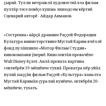
çырнă. Тулли метражлă художествăлла фильм
пултăр тесе повĕçе хушма эпизодсем кĕртнĕ.
Сценарий авторĕ - Айдар Акманов.
«Сестренка» вăрçă драмине Раççей Федерацин
Культура министерствипе Мустай Карим ячĕллĕ
фонд пулăшнипе «Мотор Фильм Студия»
кинокомпани ÿкернĕ. Кинолентăн прокачĕпе
Walt Disney ĕçлет. Анлă проката картина
сентябрĕн 19-мĕшĕнче тухнă. Прокатра пĕр уйăх
пулнă хыççăн фильм Раççей «Культура» каналта
Мустай Каримăн çуралнă кунĕнче, октябрĕн 20-
мĕшĕнче, тухать.