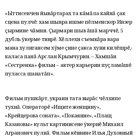
«Ыттисенчен йывăртарах та кăмăла кайнă çак
сцена пулчĕ: хам шывра ишме пĕлменскер Инзер
çырмине чăмни. Çырмари шыв ăшă марччĕ, 5
дубль ÿкерме тиврĕ. Хĕллехи съемкăра вара
мана хулигансем хÿме çине çакса хуни килĕшрĕ,-
каласа панă Арслан Крымчурин. – Хамшăн
«Сестренка» фильм – актер карьерин пуçламăшĕ
пуласса шанатăп».
Фильм пушкăрт, украин тата вырăс чĕлхипе
тухнă. Операторĕ «Ищите женщину»,
«Крейцерова соната», «Покаяние», «Плащ
Казановы» культ картинисене ÿкернĕ Михаил
Агранович пулнă. Фильм кĕввине Илья Духовный