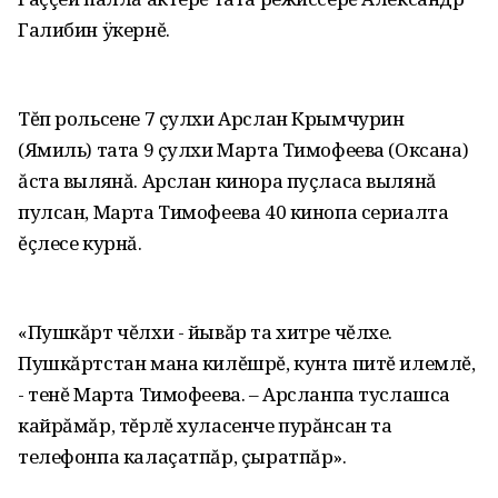
Галибин ÿкернĕ.
Тĕп рольсене 7 çулхи Арслан Крымчурин
(Ямиль) тата 9 çулхи Марта Тимофеева (Оксана)
ăста вылянă. Арслан кинора пуçласа вылянă
пулсан, Марта Тимофеева 40 кинопа сериалта
ĕçлесе курнă.
«Пушкăрт чĕлхи - йывăр та хитре чĕлхе.
Пушкăртстан мана килĕшрĕ, кунта питĕ илемлĕ,
- тенĕ Марта Тимофеева. – Арсланпа туслашса
кайрăмăр, тĕрлĕ хуласенче пурăнсан та
телефонпа калаçатпăр, çыратпăр».