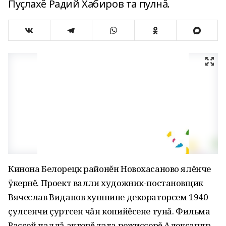
Пуçлахĕ Радий Хабиров та пулнă.
Кинона Белорецк районĕн Новохасаново ялĕнче
ÿкернĕ. Проект валли художник-постановщик
Вячеслав Виданов хушнипе декораторсем 1940
çулсенчи çуртсен чăн копийĕсене тунă. Фильма
Раççей паллă актерĕ тата режиссерĕ Александр