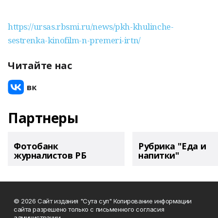
https://ursas.rbsmi.ru/news/pkh-khulinche-
sestrenka-kinofilm-n-premeri-irtn/
Читайте нас
Партнеры
Фотобанк
Рубрика "Еда и
журналистов РБ
напитки"
© 2026 Сайт издания "Сута сул" Копирование информации
сайта разрешено только с письменного согласия
администрации.