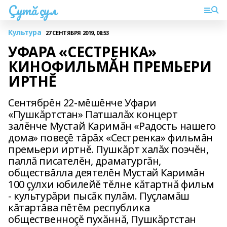
Çутă çул
Культура
27 СЕНТЯБРЯ 2019, 08:53
УФАРА «СЕСТРЕНКА»
КИНОФИЛЬМĂН ПРЕМЬЕРИ
ИРТНĔ
Сентябрĕн 22-мĕшĕнче Уфари
«Пушкăртстан» Патшалăх концерт
залĕнче Мустай Каримăн «Радость нашего
дома» повеçĕ тăрăх «Сестренка» фильмăн
премьери иртнĕ. Пушкăрт халăх поэчĕн,
паллă писателĕн, драматургăн,
обществăлла деятелĕн Мустай Каримăн
100 çулхи юбилейĕ тĕлне кăтартнă фильм
- культурăри пысăк пулăм. Пуçламăш
кăтартăва пĕтĕм республика
общественноçĕ пухăннă, Пушкăртстан