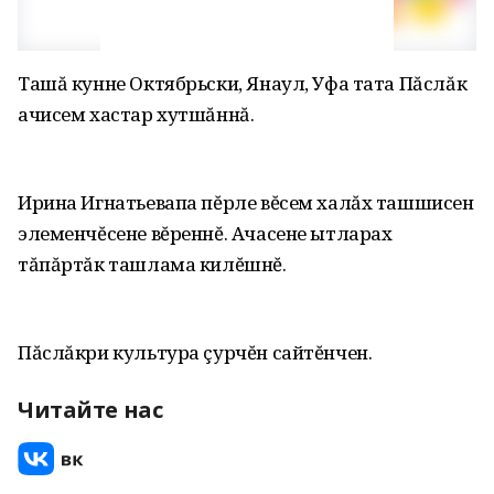
Ташă кунне Октябрьски, Янаул, Уфа тата Пăслăк
ачисем хастар хутшăннă.
Ирина Игнатьевапа пĕрле вĕсем халăх ташшисен
элеменчĕсене вĕреннĕ. Ачасене ытларах
тăпăртăк ташлама килĕшнĕ.
Пăслăкри культура çурчĕн сайтĕнчен.
Читайте нас