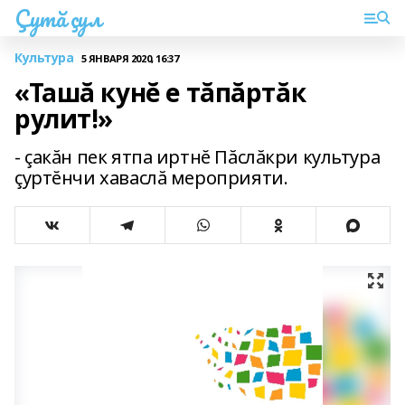
Çутă çул
Культура
5 ЯНВАРЯ 2020, 16:37
«Ташă кунĕ е тăпăртăк
рулит!»
- çакăн пек ятпа иртнĕ Пăслăкри культура
çуртĕнчи хаваслă мероприяти.