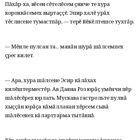
Пăхăр-ха, вĕсен сĕтелĕсем çинче те хура
коронкăсемех выртаççĕ. Эпир халĕ урăх
тĕслисене тумастпăр, — терĕ йĕкĕлтешсе тухтăр.
— Мĕнле пулсан та... манăн шурă шăлсемпех
çӳрес килет.
— Ара, хура шăлсене Эсир кăлăхах
килĕштерместĕр. Ав Даяна Роз юрăç умĕнчи пĕр
шăлĕсĕрех юрлать. Мускава гастрольте пулнă
хыççăн юрăçа кăмăллакан хĕрсем сывă
шăлĕсенех кăларттарма тытăннă.