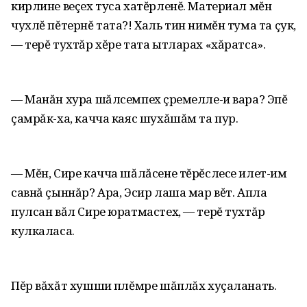
кирлине веçех туса хатĕрленĕ. Материал мĕн
чухлĕ пĕтернĕ тата?! Халь тин нимĕн тума та çук,
— терĕ тухтăр хĕре тата ытларах «хăратса».
— Манăн хура шăлсемпех çӳремелле-и вара? Эпĕ
çамрăк-ха, качча каяс шухăшăм та пур.
— Мĕн, Сире качча шăлăсене тĕрĕслесе илет-им
савнă çыннăр? Ара, Эсир лаша мар вĕт. Апла
пулсан вăл Сире юратмастех, — терĕ тухтăр
кулкаласа.
Пĕр вăхăт хушши пӳлĕмре шăплăх хуçаланать.