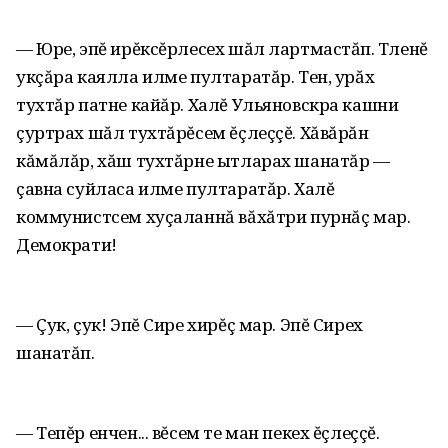
— Юре, эпĕ ирĕксĕрлесех шăл лартмастăп. Тӳленĕ
укçăра каялла илме пултаратăр. Тен, урăх
тухтăр патне кайăр. Халĕ Ульяновскра кашни
çуртрах шăл тухтăрĕсем ĕçлеççĕ. Хăвăрăн
кăмăлăр, хăш тухтăрне ытларах шанатăр —
çавна суйласа илме пултаратăр. Халĕ
коммунистсем хуçаланнă вăхăтри пурнăç мар.
Демократи!
— Çук, çук! Эпĕ Сире хирĕç мар. Эпĕ Сирех
шанатăп.
— Тепĕр енчен... вĕсем те ман пекех ĕçлеççĕ.