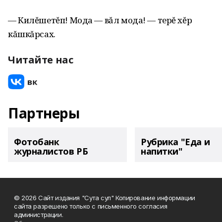
— Килĕшетĕп! Мода — вăл мода! — терĕ хĕр
кăшкăрсах.
Читайте нас
Партнеры
Фотобанк
Рубрика "Еда и
журналистов РБ
напитки"
© 2026 Сайт издания "Сута сул" Копирование информации
сайта разрешено только с письменного согласия
администрации.