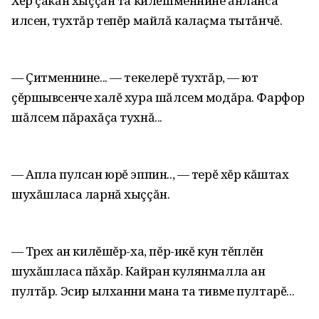
Хĕр çакăн хыççăн та килĕшменнине ăнланса
илсен, тухтăр тепĕр майлă калаçма тытăнчĕ.
— Çитменнине... — текелерĕ тухтăр, — ют
çĕршывсенче халĕ хура шăлсем модăра. Фарфор
шăлсем пăрахăçа тухнă...
— Апла пулсан юрĕ эппин.., — терĕ хĕр кăштах
шухăшласа ларнă хыççăн.
— Тӳрех ан килĕшĕр-ха, пĕр-икĕ кун тĕплĕн
шухăшласа пăхăр. Кайран кулянмалла ан
пултăр. Эсир ылханни мана та тивме пултарĕ...