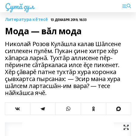
Çутă çул
Литература кĕтесĕ
13 ДЕКАБРЯ 2019, 16:33
Мода — вăл мода
Николай Розов Кулăшла калав Шăлсене
сиплекен пулĕм. Пукан çине хитре хĕр
хăпарса ларнă. Тухтăр аллисене пĕр-
пĕринпе сăтăркаласа илсе ĕçе пикенет.
Хĕр çăварĕ патне тухтăр хура коронка
çывхартса пырсанах: — Эсир мана хура
шăлсем лартасшăн-им вара? — тесе
нăйкăшса ячĕ.