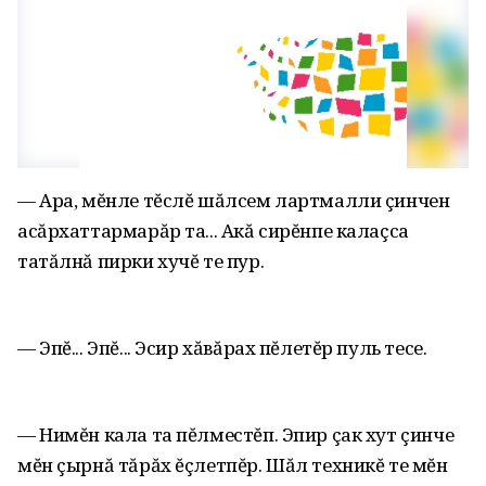
— Ара, мĕнле тĕслĕ шăлсем лартмалли çинчен
асăрхаттармарăр та... Акă сирĕнпе калаçса
татăлнă пирки хучĕ те пур.
— Эпĕ... Эпĕ... Эсир хăвăрах пĕлетĕр пуль тесе.
— Нимĕн кала та пĕлместĕп. Эпир çак хут çинче
мĕн çырнă тăрăх ĕçлетпĕр. Шăл техникĕ те мĕн