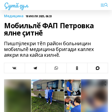
Çутă çул
Медицина
18 ИЮЛЯ 2025, 06:33
Мобильлӗ ФАП Петровка
ялне ҫитнĕ
Пишпÿлекри тӗп район больницин
мобильлӗ медицина бригади каллех
аякри яла кайса килнӗ.