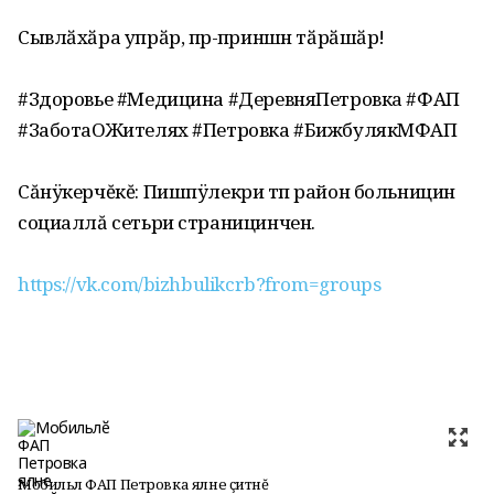
Сывлӑхӑра упрӑр, пӗр-пӗриншӗн тӑрӑшӑр!
#Здоровье #Медицина #ДеревняПетровка #ФАП
#ЗаботаОЖителях #Петровка #БижбулякМФАП
Сăнÿкерчĕкĕ: Пишпÿлекри тӗп район больницин
социаллă сетьри страницинчен.
https://vk.com/bizhbulikcrb?from=groups
Мобильлӗ ФАП Петровка ялне ҫитнĕ