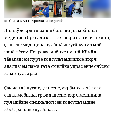
Мобильлӗ ФАП Петровка ялне ҫитнĕ
Пишпÿлекри тӗп район больницин мобильлӗ
медицина бригади каллех аякри яла кайса килнӗ,
ҫынсене медицина пулӑшӑвӗпе усӑ курма май
панӑ, вĕсем Петровка ялĕнче пулнă. Кӑмӑл
тӑвакансем пурте консультаци илме, кирлӗ
анализсем пама тата сывлӑха упрас енӗпе сӗнӳсем
илме пултарнă.
Ҫак чаплӑ пуҫару ҫынсене, уйрӑмах ватӑ тата
сахал мобильлӗ граждансене, кирлӗ медицина
пулӑшӑвӗпе специалистсен консультацине
вӑхӑтра илме пулӑшать.