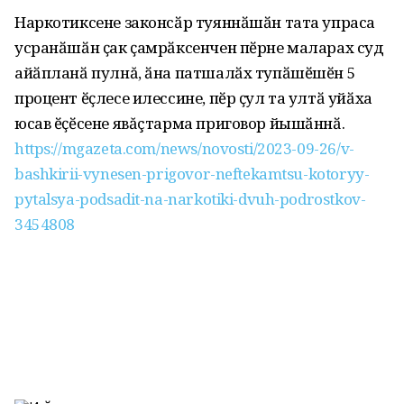
Наркотиксене законсӑр туяннӑшӑн тата упраса
усранӑшӑн ҫак ҫамрӑксенчен пӗрне маларах суд
айӑпланӑ пулнă, ӑна патшалӑх тупӑшӗшӗн 5
процент ӗҫлесе илессине, пӗр ҫул та ултӑ уйӑха
юсав ӗҫӗсене явăçтарма приговор йышӑннӑ.
https://mgazeta.com/news/novosti/2023-09-26/v-
bashkirii-vynesen-prigovor-neftekamtsu-kotoryy-
pytalsya-podsadit-na-narkotiki-dvuh-podrostkov-
3454808