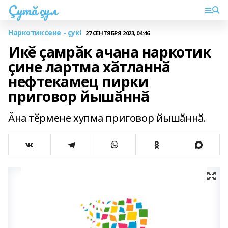
Çутă çул
Наркотиксене - çук!
27 СЕНТЯБРЯ 2023, 04:46
Икӗ ҫамрӑк ачана наркотик
ҫине лартма хӑтланнӑ
нефтекамец пирки
приговор йышӑннӑ
Ӑна тӗрмене хупма приговор йышӑннӑ.