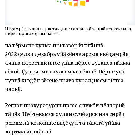
Икӗ ҫамрӑк ачана наркотик ҫине лартма хӑтланнӑ нефтекамец
пирки приговор йышӑннӑ
Ӑна тӗрмене хупма приговор йышӑннӑ.
2022 ҫулхи декабрь уйӑхӗнче арҫын икӗ ҫамрӑк
ачана наркотик илсе унпа пӗрле тутанса пӑхма
сӗннӗ. Ҫул ҫитмен ачасем килӗшнĕ. Пӗрле усӑ
курнӑ хыҫҫӑн вӗсене право хуралҫисем тытса
чарнӑ.
Регион прокуратурин пресс-служби пӗлтернӗ
тӑрӑх, Нефтекамск хулин сучĕ арҫынна ҫирӗп
режимлӑ колонине виҫӗ ҫул та тӑватӑ уйӑха
лартма йышӑннӑ.