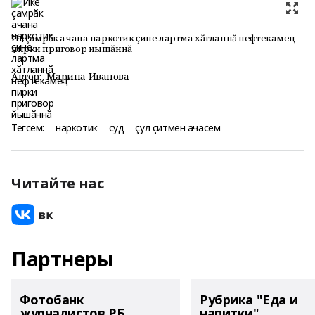
Икӗ ҫамрӑк ачана наркотик ҫине лартма хӑтланнӑ нефтекамец
пирки приговор йышӑннӑ
Автор:
Марина Иванова
Тегсем:
наркотик
суд
çул çитмен ачасем
Читайте нас
Партнеры
Фотобанк
Рубрика "Еда и
журналистов РБ
напитки"