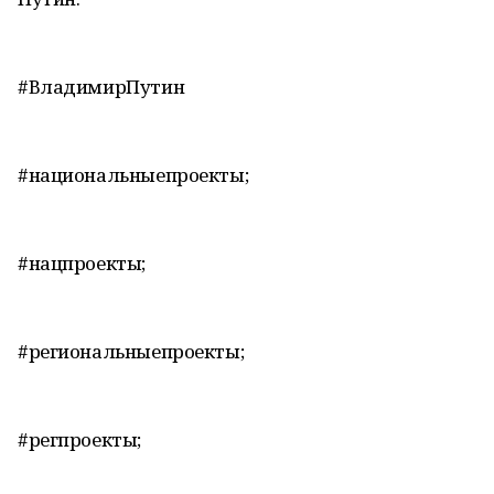
#ВладимирПутин
#национальныепроекты;
#нацпроекты;
#региональныепроекты;
#регпроекты;