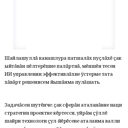
Шайлашуллă канашлура патшалăх пуçлăхĕ çак
ыйтăвăн пĕлтерĕшне палăртнă, мĕншĕн тесен
ИИ управленин эффективлăхне ÿстерме тата
хăвăрт решенисем йышăнма пулăшать.
Задачăсен шутĕнче: çак сферăн аталанăвне наци
стратегин проектне кĕртесси, уйрăм çÿллĕ
шайри технологи çул-йĕрĕсене аталанма валли