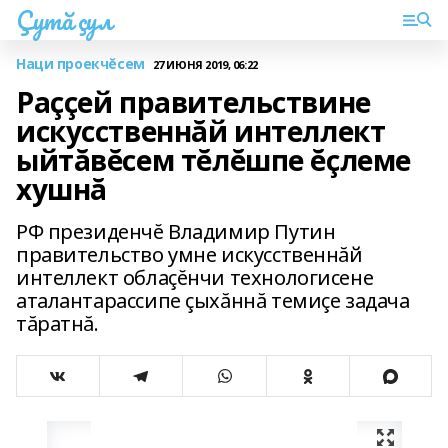
Çутă çул
Наци проекчĕсем
27 ИЮНЯ 2019, 06:22
Раççей правительствине
искусственнăй интеллект
ыйтăвĕсем тĕлĕшпе ĕçлеме
хушнă
РФ президенчĕ Владимир Путин
правительство умне искусственнăй
интеллект облаçĕнчи технологисене
аталантарассипе çыхăннă темиçе задача
тăратнă.