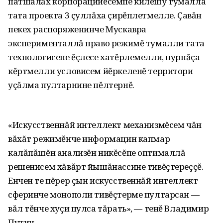
патшалăх корпорацийĕсемпе килĕшÿ тумалла
тата проекта 3 çуллăха çирĕплетмелле. Çавăн
пекех распоряженинче Мускавра
эксперименталлă право режимĕ тумалли тата
технологисене ĕçлесе хатĕрлемелли, пурнăçа
кĕртмелли условисем йĕркеленĕ территори
уçăлма пултарнине пĕлтернĕ.
«Искусственнăй интеллект механизмĕсем чăн
вăхăт режимĕнче информацин капмар
калăпăшĕн анализĕн никĕсĕпе оптималлă
решенисем хăвăрт йышăнассине тивĕçтереççĕ.
Енчен те пĕрер çын искусственнăй интеллект
сферинче монополи тивĕçтерме пултарсан —
вăл тĕнче хуçи пулса тăрать», — тенĕ Владимир
Путин.