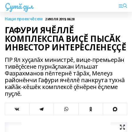
Çутă çул
Наци проекчĕсем
2 ИЮЛЯ 2019, 06:28
ГАФУРИ ЯЧĔЛЛĔ
КОМПЛЕКСПА ВИÇĔ ПЫСĂК
ИНВЕСТОР ИНТЕРЕСЛЕНЕÇÇĔ
ПР Ял хуçалăх министрĕ, вице-премьерăн
тивĕçĕсене пурнăçлакан Ильшат
Фазрахманов пĕлтернĕ тăрăх, Мелеуз
районĕнчи Гафури ячĕллĕ панкрута тухнă
кайăк-кĕшĕк комплексĕ çĕнĕрен ĕçлеме
пуçлĕ.