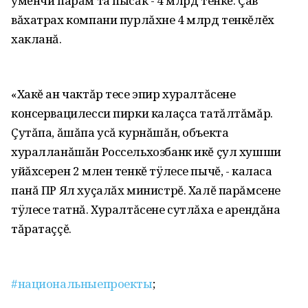
умĕнчи парăм та пысăк - 4 млрд тенкĕ. Çав
вăхатрах компани пурлăхне 4 млрд тенкĕлĕх
хакланă.
«Хакĕ ан чактăр тесе эпир хуралтăсене
консервацилесси пирки калаçса татăлтăмăр.
Çутăпа, ăшăпа усă курнăшăн, объекта
хуралланăшăн Россельхозбанк икĕ çул хушши
уйăхсерен 2 млен тенкĕ тÿлесе пычĕ, - каласа
панă ПР Ял хуçалăх министрĕ. Халĕ парăмсене
тÿлесе татнă. Хуралтăсене сутлăха е арендăна
тăратаççĕ.
#национальныепроекты
;