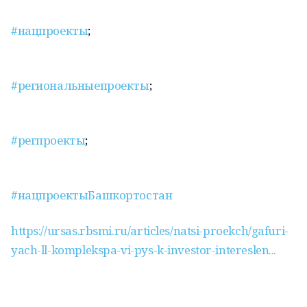
#нацпроекты
;
#региональныепроекты
;
#регпроекты
;
#нацпроектыБашкортостан
https://ursas.rbsmi.ru/articles/natsi-proekch/gafuri-
yach-ll-komplekspa-vi-pys-k-investor-intereslen...