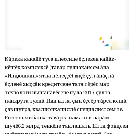
Кăркка какайĕ туса илессипе ĕçлекен кайăк-
кĕшĕк комплексĕ (тавар туянакансем ăна
«Индюшкин» ятпа пĕлеççĕ) виçĕ çул ăнăçлă
ĕçленĕ хыççăн кредитсене тата тĕрĕс мар
технологи йышăнăвĕсене пула 2017 çулта
панкрута тухнă. Пин ытла çын ĕçсĕр тăрса юлнă,
çав шутра, квалификациллĕ специалистсем те.
Россельхозбанка тавăрса памалли парăм
шучĕ6.2 млрд тенкĕпе танлашать. Ытти фондсен