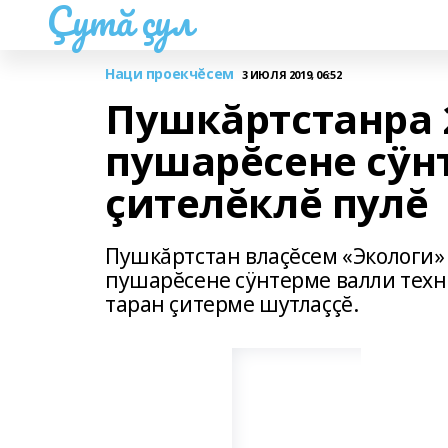
Çутă çул
Наци проекчĕсем
3 ИЮЛЯ 2019, 06:52
Пушкăртстанра 
пушарĕсене сÿн
çителĕклĕ пулĕ
Пушкăртстан влаçĕсем «Экологи»
пушарĕсене сÿнтерме валли техн
таран çитерме шутлаççĕ.