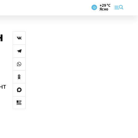
+29 °С
Ясно
н
нт