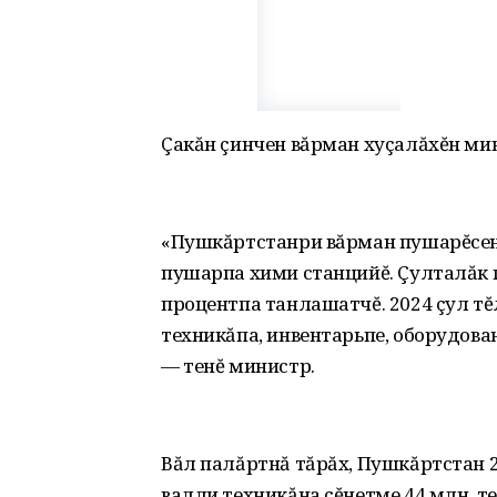
Çакăн çинчен вăрман хуçалăхĕн ми
«Пушкăртстанри вăрман пушарĕсене
пушарпа хими станцийĕ. Çулталăк п
процентпа танлашатчĕ. 2024 çул т
техникăпа, инвентарьпе, оборудова
— тенĕ министр.
Вăл палăртнă тăрăх, Пушкăртстан 
валли техникăна çĕнетме 44 млн. те