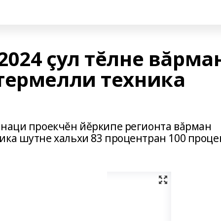
2024 çул тĕлне вăрма
термелли техника
 наци проекчĕн йĕркипе регионта вăрман
ика шутне хальхи 83 процентран 100 проце