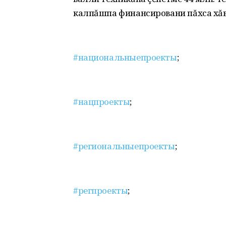
калпăшпа финансировани пăхса хăв
#национальныепроекты
;
#нацпроекты
;
#региональныепроекты
;
#регпроекты
;