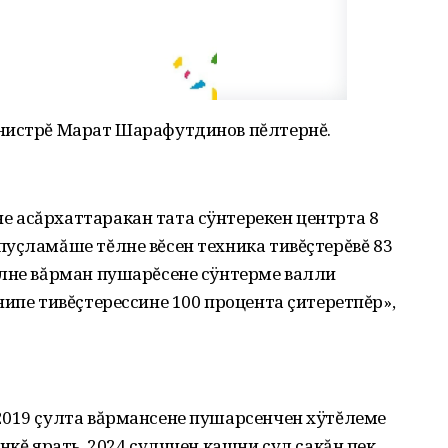
нистрĕ Марат Шарафутдинов пĕлтернĕ.
 асăрхаттаракан тата сÿнтерекен центрта 8
уçламăше тĕлне вĕсен техника тивĕçтерĕвĕ 83
ĕлне вăрман пушарĕсене сÿнтерме валли
нипе тивĕçтерессине 100 процента çитеретпĕр»,
2019 çулта вăрмансене пушарсенчен хÿтĕлеме
нкĕ ярать. 2024 çулччен кашни çул çакăн пек