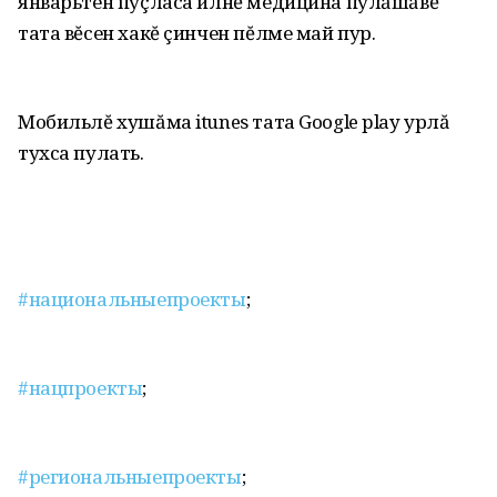
январьтен пуçласа илнĕ медицина пулăшăвĕ
тата вĕсен хакĕ çинчен пĕлме май пур.
Мобильлĕ хушăма itunes тата Google play урлă
тухса пулать.
#национальныепроекты
;
#нацпроекты
;
#региональныепроекты
;