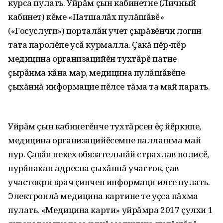
курса пулать. Уйрăм çын кабинетне (Личный
кабинет) кĕме «Патшалăх пулăшăвĕ»
(«Госуслуги») порталăн учет çырăвĕнчи логин
тата паролĕпе усă курмалла. Çакă пĕр-пĕр
медицина организацийĕн тухтăрĕ патне
çырăнма кăна мар, медицина пулăшăвĕпе
çыхăннă информацие пĕлсе тăма та май парать.
Уйрăм çын кабинетĕнче тухтăрсен ĕç йĕркипе,
медицина организацийĕсемпе паллашма май
пур. Çавăн пекех обязательнăй страхлав полисĕ,
пурăнакан адреспа çыхăннă участок, çав
участокри врач çинчен информаци илсе пулать.
Электронлă медицина картине те уçса пăхма
пулать. «Медицина карти» уйрăмра 2017 çулхи 1