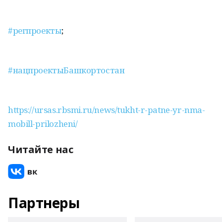
#регпроекты
;
#нацпроектыБашкортостан
https://ursas.rbsmi.ru/news/tukht-r-patne-yr-nma-
mobill-prilozheni/
Читайте нас
Партнеры