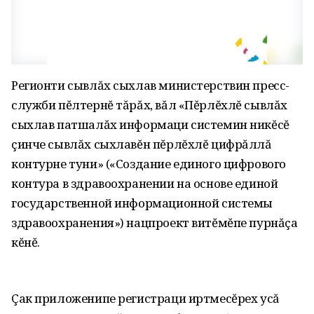
Регионти сывлăх сыхлав министерствин пресс-
служби пĕлтернĕ тăрăх, вăл «Пĕрлĕхлĕ сывлăх
сыхлав патшалăх информаци системин никĕсĕ
çинче сывлăх сыхлавĕн пĕрлĕхлĕ цифрăллă
контурне туни» («Создание единого цифрового
контура в здравоохранении на основе единой
государственной информационной системы
здравоохранения») нацпроект витĕмĕпе пурнăçа
кĕнĕ.
Çак приложенипе регистраци иртмесĕрех усă