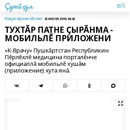
Çутă çул
Наци проекчĕсем
25 ИЮЛЯ 2019, 04:42
ТУХТĂР ПАТНЕ ÇЫРĂНМА -
МОБИЛЬЛĔ ПРИЛОЖЕНИ
«К-Врачу» Пушкăртстан Республикин
Пĕрлĕхлĕ медицина порталĕнче
официаллă мобильлĕ хушăм
(приложение) хута янă.