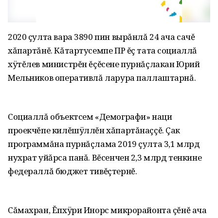
2020 çулта вара 3890 пин вырăнлă 24 ача сачĕ
хăпартăнĕ. Кăтартусемпе ПР ĕç тата социаллă
хÿтĕлев министрĕн ĕçĕсене пурнăçлакан Юрий
Мельников оперативлă ларура паллаштарнă.
Социаллă объектсем «Демографи» наци
проекчĕпе килĕшÿллĕн хăпартăнаççĕ. Çак
программăна пурнăçлама 2019 çулта 3‚1 млрд
нухрат уйăрса панă. Вĕсенчен 2‚3 млрд тенкине
федераллă бюджет тивĕçтернĕ.
Сăмахран‚ Ĕпхÿри Инорс микрорайонта çĕнĕ ача