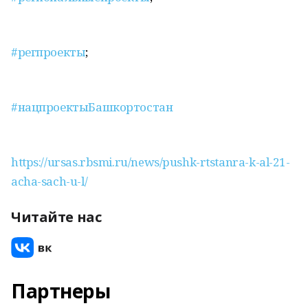
#регпроекты
;
#нацпроектыБашкортостан
https://ursas.rbsmi.ru/news/pushk-rtstanra-k-al-21-
acha-sach-u-l/
Читайте нас
Партнеры