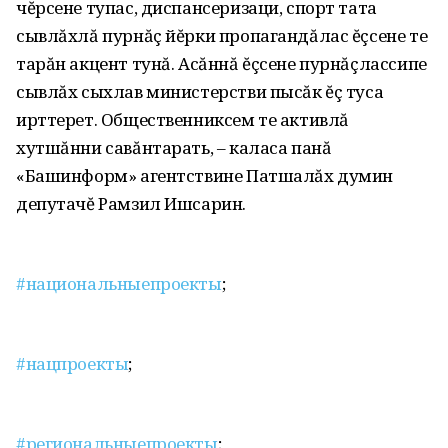
чĕрсене тупас‚ диспансеризаци‚ спорт тата
сывлăхлă пурнăç йĕрки пропагандăлас ĕçсене те
тарăн акцент тунă. Асăннă ĕçсене пурнăçлассипе
сывлăх сыхлав министерстви пысăк ĕç туса
ирттерет. Общественниксем те активлă
хутшăнни савăнтарать‚ – каласа панă
«Башинформ» агентствине Патшалăх думин
депутачĕ Рамзил Ишсарин.
#национальныепроекты
;
#нацпроекты
;
#региональныепроекты
;