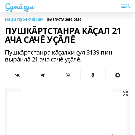
Çутă çул
Наци проекчĕсем
19 АВГУСТА 2019, 04:39
ПУШКĂРТСТАНРА КĂÇАЛ 21
АЧА САЧĔ УÇĂЛĔ
Пушкăртстанра кăçалхи çул 3139 пин
вырăнлă 21 ача сачĕ уçăлĕ.