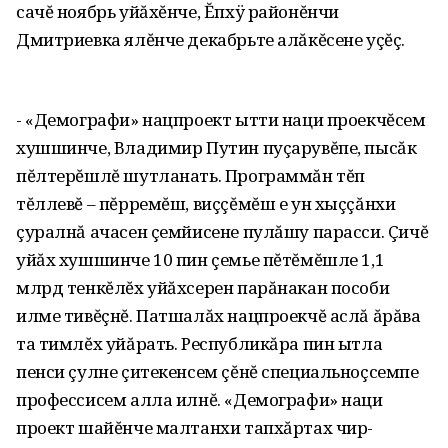
сачĕ ноябрь уйăхĕнче‚ Ĕпхÿ районĕнчи
Дмитриевка ялĕнче декабрьте алăкĕсене уçĕç.
- «Демографи» нацпроект ытти наци проекчĕсем
хушшинче‚ Владимир Путин пуçарувĕпе‚ пысăк
пĕлтерĕшлĕ шутланать. Программăн тĕп
тĕллевĕ – пĕрремĕш‚ виççĕмĕш е ун хыççăнхи
çуралнă ачасен çемйисене пулăшу парасси. Çичĕ
уйăх хушшинче 10 пин çемье пĕтĕмĕшле 1‚1
млрд тенкĕлĕх уйăхсерен парăнакан пособи
илме тивĕçнĕ. Патшалăх нацпроекчĕ аслă ăрăва
та тимлĕх уйăрать. Республикăра пин ытла
пенси çулне çитекенсем çĕнĕ специальноçсемпе
профессисем алла илнĕ. «Демографи» наци
проект шайĕнче малтанхи тапхăртах чир-