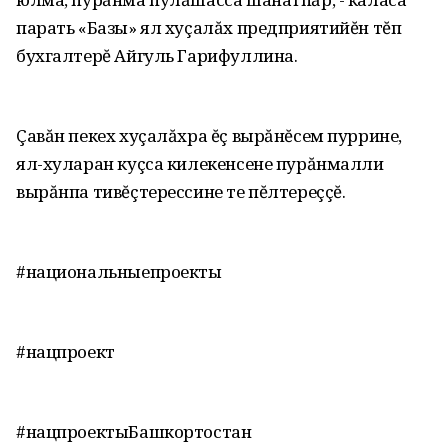
парать «Базы» ял хуçалăх предприятийĕн тĕп
бухгалтерĕ Айгуль Гарифуллина.
Çавăн пекех хуçалăхра ĕç вырăнĕсем пуррине,
ял-хуларан куçса килекенсене пурăнмалли
вырăнпа тивĕçтерессине те пĕлтереççĕ.
#национальныепроекты
#нацпроект
#нацпроектыБашкортостан