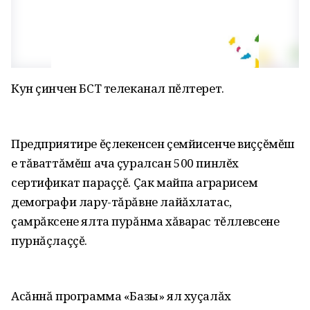
Кун çинчен БСТ телеканал пĕлтерет.
Предприятире ĕçлекенсен çемйисенче виççĕмĕш
е тăваттăмĕш ача çуралсан 500 пинлĕх
сертификат параççĕ. Çак майпа аграрисем
демографи лару-тăрăвне лайăхлатас,
çамрăксене ялта пурăнма хăварас тĕллевсене
пурнăçлаççĕ.
Асăннă программа «Базы» ял хуçалăх