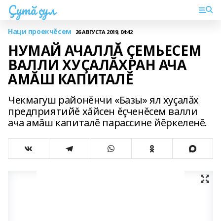
Çутă çул
Наци проекчĕсем
26 АВГУСТА 2019, 04:42
НУМАЙ АЧАЛЛĂ ÇЕМЬЕСЕМ
ВАЛЛИ ХУÇАЛĂХРАН АЧА
АМĂШ КАПИТАЛĔ
Чекмагуш районĕнчи «Базы» ял хуçалăх
предприятийĕ хăйсен ĕçченĕсем валли
ача амăш капиталĕ парассине йĕркеленĕ.