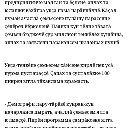
предприятинче малтан та ĕçленĕ, анчах та
юлашки вăхăтра укçа пама чарăннăччĕ. Кăçал
нумай ачаллă çемьесене пулăшу парассине
çĕнĕрен йĕркеленĕ. Паянхи кун тĕлне тăватă
çемьен бюджечĕ çур миллион тенкĕлĕх хушăннă,
анчах та заявлени паракансем чылайрах пулнă.
Укçа-тенкĕпе çемьесем хăйсене кирлĕ пек усă
курма пултараççĕ. Çапах та çулталăкне 100
пинрен ытла тăкаклама юрамасть.
- Демографи лару-тăрăвĕ кунран-кун
начарланса пырать, ачаллă çемьесем ялта
юлмаççĕ. Пирĕн программа çамрăксене ялта
юлма, пурăнма пулăшасса шанатпăр, - каласа