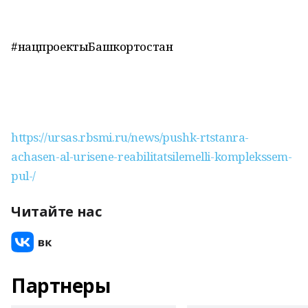
#нацпроектыБашкортостан
https://ursas.rbsmi.ru/news/pushk-rtstanra-
achasen-al-urisene-reabilitatsilemelli-komplekssem-
pul-/
Читайте нас
Партнеры