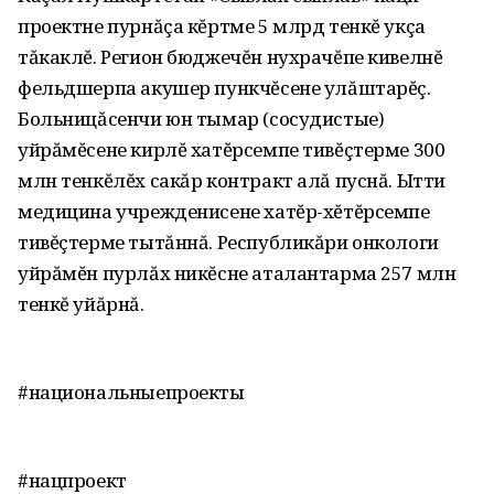
проектне пурнăçа кĕртме 5 млрд тенкĕ укçа
тăкаклĕ. Регион бюджечĕн нухрачĕпе кивелнĕ
фельдшерпа акушер пункчĕсене улăштарĕç.
Больницăсенчи юн тымар (сосудистые)
уйрăмĕсене кирлĕ хатĕрсемпе тивĕçтерме 300
млн тенкĕлĕх сакăр контракт алă пуснă. Ытти
медицина учрежденисене хатĕр-хĕтĕрсемпе
тивĕçтерме тытăннă. Республикăри онкологи
уйрăмĕн пурлăх никĕсне аталантарма 257 млн
тенкĕ уйăрнă.
#национальныепроекты
#нацпроект