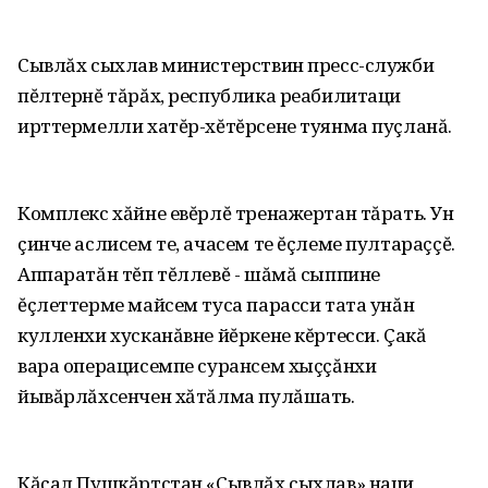
Сывлăх сыхлав министерствин пресс-служби
пĕлтернĕ тăрăх‚ республика реабилитаци
ирттермелли хатĕр-хĕтĕрсене туянма пуçланă.
Комплекс хăйне евĕрлĕ тренажертан тăрать. Ун
çинче аслисем те‚ ачасем те ĕçлеме пултараççĕ.
Аппаратăн тĕп тĕллевĕ - шăмă сыппине
ĕçлеттерме майсем туса парасси тата унăн
кулленхи хусканăвне йĕркене кĕртесси. Çакă
вара операцисемпе сурансем хыççăнхи
йывăрлăхсенчен хăтăлма пулăшать.
Кăçал Пушкăртстан «Сывлăх сыхлав» наци