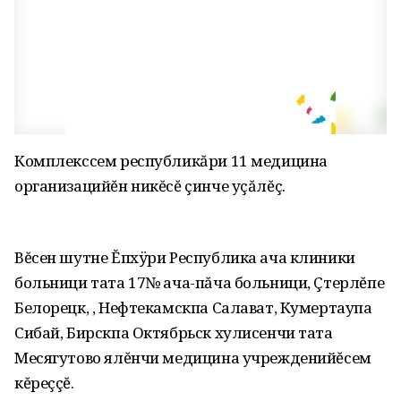
Комплекссем республикăри 11 медицина
организацийĕн никĕсĕ çинче уçăлĕç.
Вĕсен шутне Ĕпхÿри Республика ача клиники
больници тата 17№ ача-пăча больници‚ Çтерлĕпе
Белорецк‚ ‚ Нефтекамскпа Салават‚ Кумертаупа
Сибай, Бирскпа Октябрьск хулисенчи тата
Месягутово ялĕнчи медицина учрежденийĕсем
кĕреççĕ.