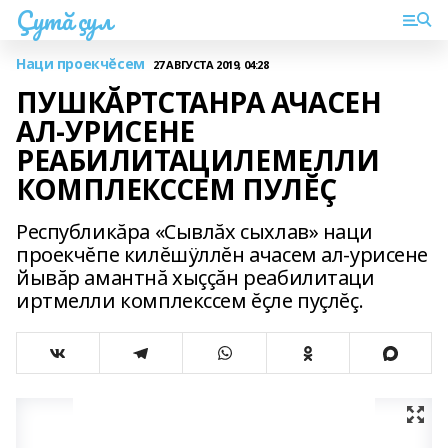
Çутă çул
Наци проекчĕсем
27 АВГУСТА 2019, 04:28
ПУШКĂРТСТАНРА АЧАСЕН
АЛ-УРИСЕНЕ
РЕАБИЛИТАЦИЛЕМЕЛЛИ
КОМПЛЕКССЕМ ПУЛĔÇ
Республикăра «Сывлăх сыхлав» наци
проекчĕпе килĕшÿллĕн ачасем ал-урисене
йывăр амантнă хыççăн реабилитаци
иртмелли комплекссем ĕçле пуçлĕç.