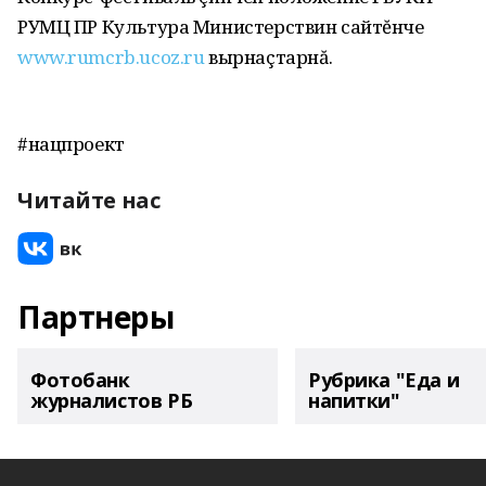
РУМЦ ПР Культура Министерствин сайтĕнче
www.rumcrb.ucoz.ru
вырнаçтарнă.
#нацпроект
Читайте нас
Партнеры
Фотобанк
Рубрика "Еда и
журналистов РБ
напитки"