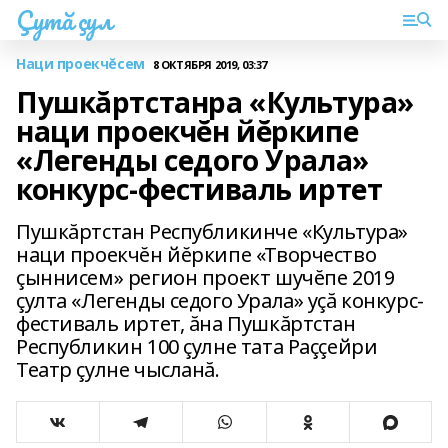
Çутă çул
Наци проекчĕсем
8 ОКТЯБРЯ 2019, 03:37
Пушкăртстанра «Культура»
наци проекчĕн йĕркипе
«Легенды седого Урала»
конкурс-фестиваль иртет
Пушкăртстан Республикинче «Культура»
наци проекчĕн йĕркипе «Творчество
çыннисем» регион проект шучĕпе 2019
çулта «Легенды седого Урала» уçă конкурс-
фестиваль иртет, ăна Пушкăртстан
Республикин 100 çулне тата Раççейри
Театр çулне чысланă.