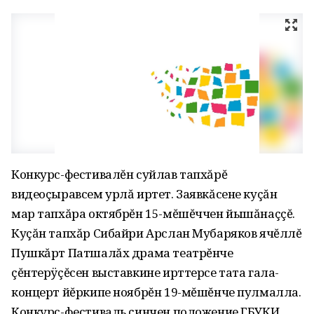
Конкурс-фестивалĕн суйлав тапхăрĕ
видеоçыравсем урлă иртет. Заявкăсене куçăн
мар тапхăра октябрĕн 15-мĕшĕччен йышăнаççĕ.
Куçăн тапхăр Сибайри Арслан Мубаряков ячĕллĕ
Пушкăрт Патшалăх драма театрĕнче
çĕнтерÿçĕсен выставкине ирттерсе тата гала-
концерт йĕркипе ноябрĕн 19-мĕшĕнче пулмалла.
Конкурс-фестиваль çинчен положение ГБУКИ