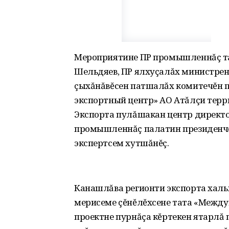
Мероприятине ПР промышленнăç та
Шельдяев, ПР ялхуçалăх министрен
çыхăнăвĕсен патшалăх комитечĕн п
экспортный центр» АО Атăлçи терр
Экспорта пулăшакан центр директо
промышленнăç палатин президенчĕ
экспертсем хутшăнĕç.
Канашлăва регионти экспорта халь
мерисеме çĕнĕлĕхсене тата «Между
проектне пурнăçа кĕртекен ятарлă