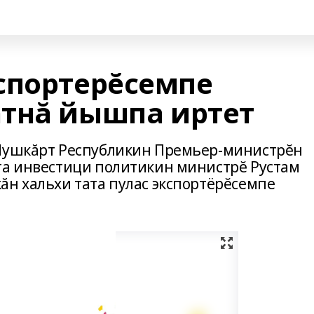
спортерĕсемпе
тнă йышпа иртет
 Пушкăрт Республикин Премьер-министрĕн
та инвестици политикин министрĕ Рустам
ăн хальхи тата пулас экспортёрĕсемпе