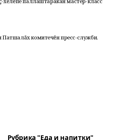
ĕç-хĕлĕпе паллаштаракан мастер-класс
н Патшалăх комитечĕн пресс-служби.
Рубрика "Еда и напитки"