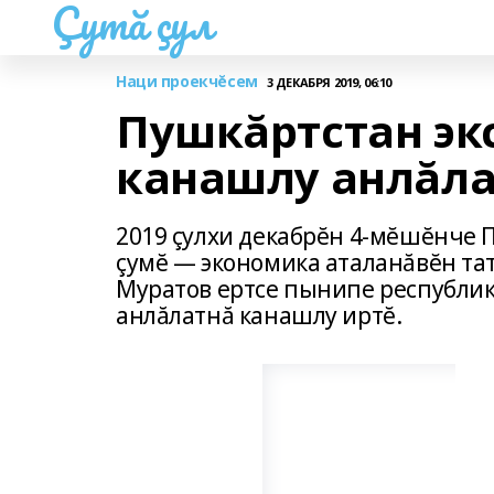
Çутă çул
Наци проекчĕсем
3 ДЕКАБРЯ 2019, 06:10
Пушкăртстан эк
канашлу анлăла
2019 çулхи декабрĕн 4-мĕшĕнче
çумĕ — экономика аталанăвĕн та
Муратов ертсе пынипе республик
анлăлатнă канашлу иртĕ.