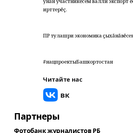
унăн участникĕсем валли экспорт 
ирттерĕç.
ПР тулашри экономика çыхăнăвĕсе
#нацпроектыБашкортостан
Читайте нас
Партнеры
Фотобанк журналистов РБ