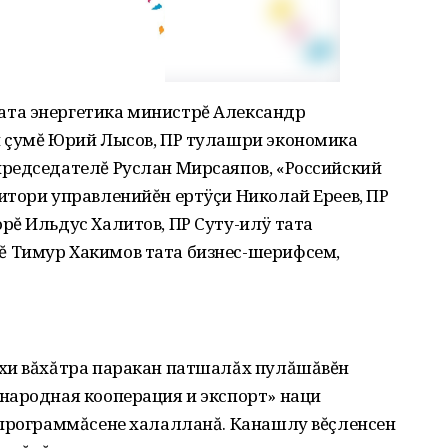
та энергетика министрĕ Александр
 çумĕ Юрий Лысов, ПР тулашри экономика
редседателĕ Руслан Мирсаяпов, «Российский
итори управленийĕн ертÿçи Николай Ереев, ПР
рĕ Ильдус Халитов, ПР Суту-илÿ тата
 Тимур Хакимов тата бизнес-шерифсем,
хи вăхăтра паракан патшалăх пулăшăвĕн
народная кооперация и экспорт» наци
 программăсене халалланă. Канашлу вĕçленсен