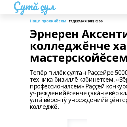
Çутă çул
Наци проекчĕсем
17 ДЕКАБРЯ 2019, 05:50
Эрнерен Аксент
колледжĕнче ха
мастерскойĕсем
Тепĕр пилĕк çултан Раççейре 500
техника бизиллĕ кабинетсем. «В
профессионалсем» Раççей конкур
учрежденийĕсенче çакăн евĕр кл
ултă вĕрентỹ учрежденийĕ çĕнте
колледжĕ.