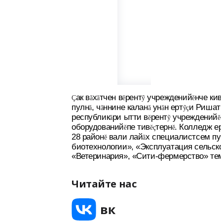
ак в
х
тчен в
рент
учреждений
нче ки
Ç
ă
ă
ĕ
ỹ
ĕ
пулн
, ч
ннине калан
ун
н ерт
и Ришат
ă
ă
ă
ă
ỹç
республик
ри ытти в
рент
учреждений
ă
ĕ
ỹ
ĕ
оборудований
пе тив
терн
. Колледж е
ĕ
ĕç
ĕ
28 район
вали лай
х специалистсем пу
ĕ
ă
биотехнологии», «Эксплуатация сельс
«Ветеринария», «Сити-фермерство» те
Читайте нас