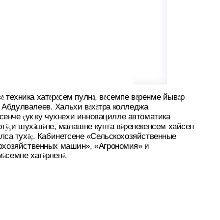
в
техника хат
р
сем пулн
, в
семпе в
ренме йыв
р
ĕ
ĕ
ĕ
ă
ĕ
ĕ
ă
 Абдулвалеев. Хальхи в
х
тра колледжа
ă
ă
сенче
ук ку чухнехи инновацилле автоматика
ç
рт
и шух
ш
пе, малашне кунта в
ренекенсем хайсен
ỹç
ă
ĕ
ĕ
лса тух
. Кабинетсене «Сельскохозяйственные
ĕç
кохозяйственных машин», «Агрономия» и
м
семпе хат
рлен
.
ă
ĕ
ĕ