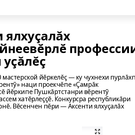
и ялхуçалăх
йнеевĕрлĕ професси
 уçăлĕç
0 мастерской йĕркелĕç — ку чухнехи пурлăх
ĕрентỹ» наци проекчĕпе «Çамрăк
сĕ йĕркипе Пушкăртстанри вĕрентỹ
ассем хатĕрлеççĕ. Конкурсра республикăри
рнĕ. Вĕсенчен пĕри — Аксенти ялхуçалăх