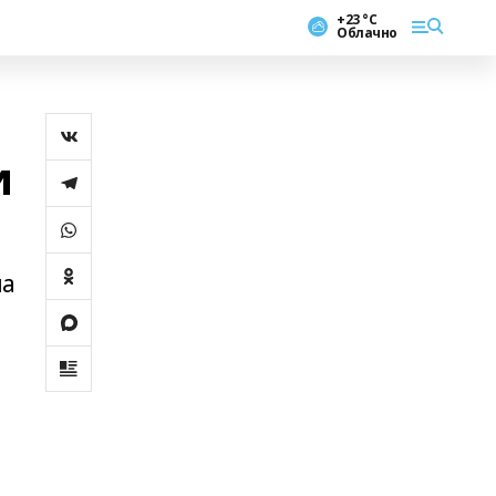
+23 °С
Облачно
и
па