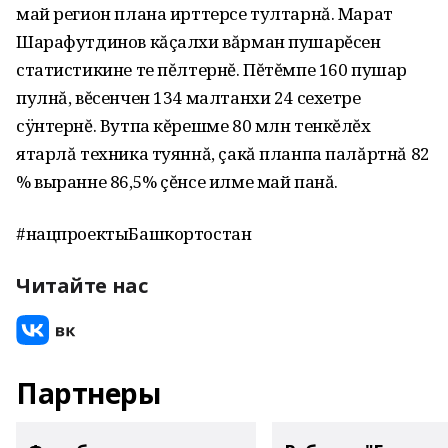
май регион плана ирттерсе тултарнă. Марат
Шарафутдинов кăçалхи вăрман пушарĕсен
статистикине те пĕлтернĕ. Пĕтĕмпе 160 пушар
пулнă, вĕсенчен 134 малтанхи 24 сехетре
сÿнтернĕ. Вутпа кĕрешме 80 млн тенкĕлĕх
ятарлă техника туяннă, çакă планпа палăртнă 82
% выранне 86,5% çĕнсе илме май панă.
#нацпроектыБашкортостан
Читайте нас
Партнеры