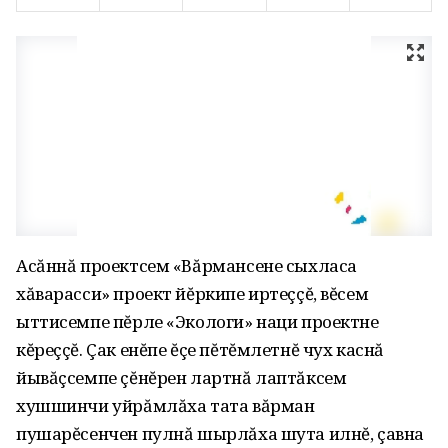
Асăннă проектсем «Вăрмансене сыхласа
хăварасси» проект йĕркипе иртеççĕ, вĕсем
ыттисемпе пĕрле «Экологи» наци проектне
кĕреççĕ. Çак енĕпе ĕçе пĕтĕмлетнĕ чух каснă
йывăçсемпе çĕнĕрен лартнă лаптăксем
хушшинчи уйрăмлăха тата вăрман
пушарĕсенчен пулнă шырлăха шута илнĕ, çавна