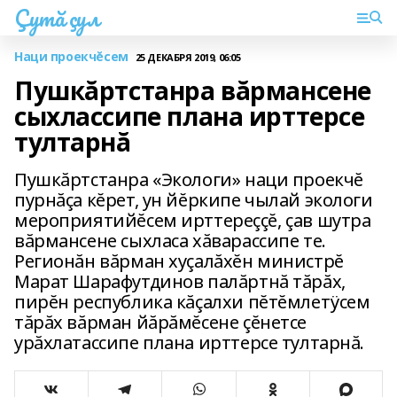
Çутă çул
Наци проекчĕсем
25 ДЕКАБРЯ 2019, 06:05
Пушкăртстанра вăрмансене
сыхлассипе плана ирттерсе
тултарнă
Пушкăртстанра «Экологи» наци проекчĕ
пурнăçа кĕрет, ун йĕркипе чылай экологи
мероприятийĕсем ирттереççĕ, çав шутра
вăрмансене сыхласа хăварассипе те.
Регионăн вăрман хуçалăхĕн министрĕ
Марат Шарафутдинов палăртнă тăрăх,
пирĕн республика кăçалхи пĕтĕмлетÿсем
тăрăх вăрман йăрăмĕсене çĕнетсе
урăхлатассипе плана ирттерсе тултарнă.