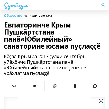
Çутă çул
Общество
18 ЯНВАРЯ 2019, 12:13
Евпаторинче Крым
Пушкăртстана
панă«Юбилейный»
санаторине юсама пуçлаççĕ
Кăçал Крымра 2017 çулхи сентябрь
уйăхĕнче Пушкăртстана панă
«Юбилейный» санаторине çĕнетсе
урăхлатма пуçлаççĕ.