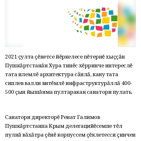
2021 çулта çĕнетсе йĕркелесе пĕтернĕ хыççăн
Пушкăртстанăн Хура тинĕс хĕрринче интереслĕ
тата илемлĕ архитектура сăнлă, кану тата
сиплев валли витĕмлĕ инфраструктурăллă 400-
500 çын йышăнма пултаракан санатори пулать.
Санатори директорĕ Ренат Галимов
Пушкăртстанпа Крым делегацийĕсемпе тĕл
пулнă вăхăтра çĕнĕ корпуссем çĕклетесси çинчен