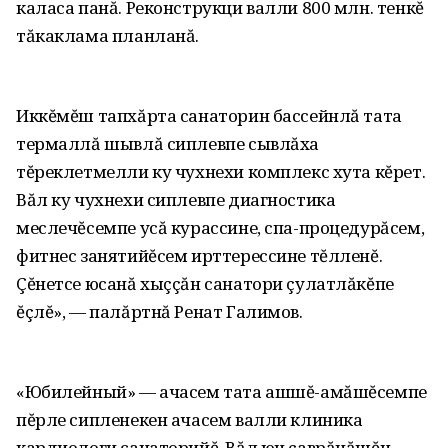
каласа панă. Реконструкци валли 800 млн. тенкĕ
тăкаклама планланă.
Иккĕмĕш тапхăрта санаторин бассейнлă тата
термаллă шывлă сиплевпе сывлăха
тĕреклетмелли ку чухнехи комплекс хута кĕрет.
Вăл ку чухнехи сиплевпе диагностика
меслечĕсемпе усă курассине, спа-процедурăсем,
фитнес занятийĕсем ирттерессине тĕлленĕ.
Çĕнетсе юсанă хыççăн санатори çулатлăкĕпе
ĕçлĕ», — палăртнă Ренат Галимов.
«Юбилейный» — ачасем тата ашшĕ-амăшĕсемпе
пĕрле сипленекен ачасем валли клиника
кардиологи санаторийĕ. Вăл юн çаврăнăшĕн,