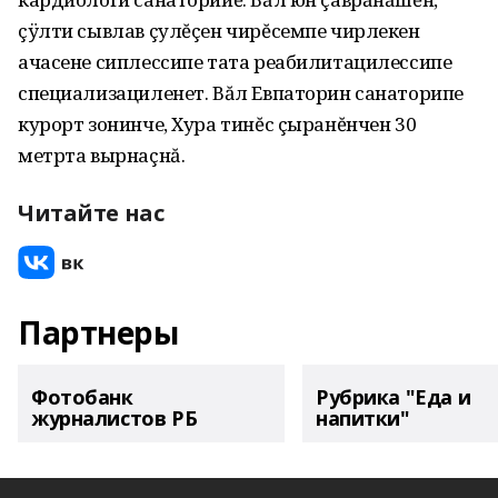
çÿлти сывлав çулĕçен чирĕсемпе чирлекен
ачасене сиплессипе тата реабилитацилессипе
специализациленет. Вăл Евпаторин санаторипе
курорт зонинче, Хура тинĕс çыранĕнчен 30
метрта вырнаçнă.
Читайте нас
Партнеры
Фотобанк
Рубрика "Еда и
журналистов РБ
напитки"