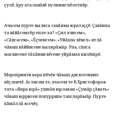
çулĕ‚ ăру аталанăвĕ пулнине пĕлетпĕр.
Ачасем пурте выляса савăнма юратаççĕ. Çавăнпа
та вăйăсемсĕр епле-ха? «Çил ачисем»‚
«Сăпсасем»‚ «Ĕçченсем»‚ «Уйăхпа хĕвел» ятлă
чăваш вăййисене вылярăмăр. Упа‚ сăпса
маскисене тăхăнни вĕсене уйрăмах килĕшрĕ.
Мероприяти вара пĕчĕк чăваш дискотекипе
вĕçленчĕ. Аслисем те‚ ачасем те В.Христофоров
тата «Янра юрă» ушкăн юрлакан «Çумăр çăвать»
чăваш юррисен попуррипе ташларăмăр. Пурте
кăмăллă юлчĕç.