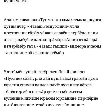
куриччен!».
Ачасем хаваспах «Тупмалли юмахсем» конкурса
хутшăнчĕç. «Чăваш Республики» ятлă
презентаци тăрăх чăваш ялавĕпе‚ гербĕпе‚ наци
апат-çимĕçĕпе паллашрăмăр‚ «Анне» ятлă юрă
итлерĕмĕр тата «Чăваш ташши» видеора ачасем
ташланине пăхса килентĕмĕр.
Улттăмĕш ушкăна çÿрекен Яна Яковлева
«Пукане» сăвă урлă хăй пушă вăхăтра мĕн тума
юратни çинчен каласа пачĕ: пуканепе пĕрле
тĕлĕнтермĕш паттăр çинчен кĕнекесем
вуланине‚ иккĕшĕ юрăсем юрланине‚ пĕр-пĕрне
питĕ юратнине‚ тепĕр чух тунсăхланине