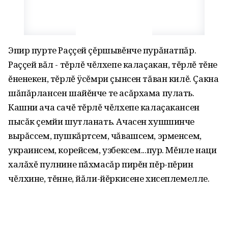
Эпир пурте Раççей çĕршывĕнче пурăнатпăр.
Раççей вăл - тĕрлĕ чĕлхепе калаçакан‚ тĕрлĕ тĕне
ĕненекен, тĕрлĕ ÿсĕмри çынсен тăван килĕ. Çакна
шăпăрлансен шайĕнче те асăрхама пулать.
Кашни ача сачĕ тĕрлĕ чĕлхепе калаçакансен
пысăк çемйи шутланать. Ачасен хушшинче
вырăссем‚ пушкăртсем‚ чăвашсем‚ эрменсем‚
украинсем‚ корейсем‚ узбексем...пур. Мĕнле наци
халăхĕ пулнине пăхмасăр пирĕн пĕр-пĕрин
чĕлхине‚ тĕнне‚ йăли-йĕркисене хисеплемелле.