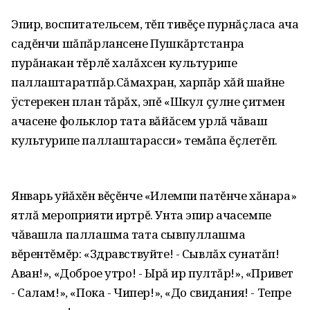
Эпир, воспитательсем, тĕп тивĕçе пурнăçласа ача
садĕнчи шăпăрлансене Пушкăртстанра
пурăнакан тĕрлĕ халăхсен культурипе
паллаштаратпăр.Сăмахран, харпăр хăй шайне
ÿстерекен план тăрăх, эпĕ «Шкул çулне çитмен
ачасене фольклор тата вăйăсем урлă чăваш
культурипе паллаштарасси» темăпа ĕçлетĕп.
Январь уйăхĕн вĕçĕнче «Илемпи патĕнче хăнара»
ятлă мероприяти иртрĕ. Унта эпир ачасемпе
чăвашла паллашма тата сывпуллашма
вĕрентĕмĕр: «Здравствуйте! - Сывлăх сунатăп!
Аван!»‚ «Доброе утро! - Ырă ир пултăр!»‚ «Привет
- Салам!»‚ «Пока - Чипер!»‚ «До свидания! - Тепре