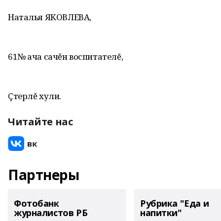
Наталья ЯКОВЛЕВА‚
61№ ача сачĕн воспитателĕ‚
Çтерлĕ хули.
Читайте нас
Партнеры
Фотобанк
Рубрика "Еда и
журналистов РБ
напитки"