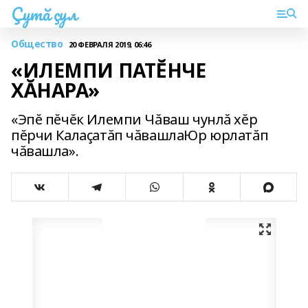
Çутă çул
Общество
20 ФЕВРАЛЯ 2019, 06:46
«ИЛЕМПИ ПАТĔНЧЕ
ХĂНАРА»
«Эпĕ пĕчĕк Илемпи Чăваш чунлă хĕр
пĕрчи Калаçатăп чăвашлаЮр юрлатăп
чăвашла».