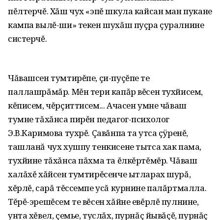
пĕлтерчĕ. Хăш чух «эпĕ шкула кайсан ман пукане
кампа вылĕ-ши» текен шухăш пуçра çуралнине
систерчĕ.
Чăвашсен тумтирĕпе‚ çи-пуçĕпе те
паллашрăмăр. Мĕн тери капăр вĕсен тухйисем‚
кĕписем‚ чĕрçиттисем... Ачасен умне чăваш
тумне тăхăнса пирĕн педагог-психолог
Э.В.Каримова тухрĕ. Çавăнпа та утса çÿренĕ‚
ташланă чух хушпу тенкисене тытса хак пама‚
тухйине тăхăнса пăхма та ĕлкĕртĕмĕр. Чăваш
халăхĕ хăйсен тумтирĕсенче ытларах шурă‚
хĕрлĕ‚ сарă тĕссемпе усă курнине палăртмалла.
Тĕрĕ-эрешĕсем те вĕсен хăйне евĕрлĕ пулнине‚
унта хĕвел‚ çемье‚ туслăх‚ пурнăç йывăçĕ‚ пурнăç