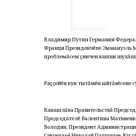
Владимир Путин Германин Федерал
Франци Президенчĕпе Эммануэль Ма
проблемăсем çинчен кашни шухăшн
Раççейĕн кун тытăмĕн ыйтăвĕсене сÿ
Канашлăва Правительствă Председ
Председателĕ Валентина Матвиенк
Володин, Президент Администрацин
Секретарĕ Николай Патрушев, Ют ç