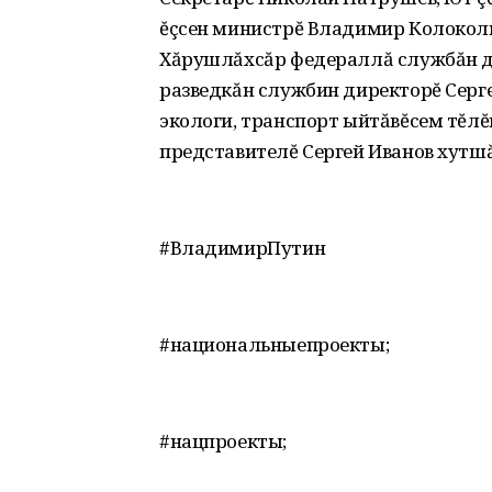
ĕçсен министрĕ Владимир Колоколь
Хăрушлăхсăр федераллă службăн д
разведкăн службин директорĕ Серг
экологи, транспорт ыйтăвĕсем тĕл
представителĕ Сергей Иванов хутш
#ВладимирПутин
#национальныепроекты;
#нацпроекты;