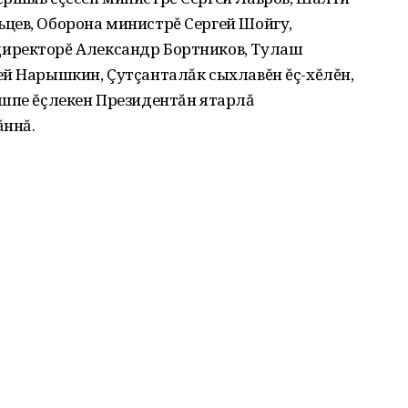
цев, Оборона министрĕ Сергей Шойгу,
иректорĕ Александр Бортников, Тулаш
ей Нарышкин, Çутçанталăк сыхлавĕн ĕç-хĕлĕн,
ĕшпе ĕçлекен Президентăн ятарлă
ăннă.