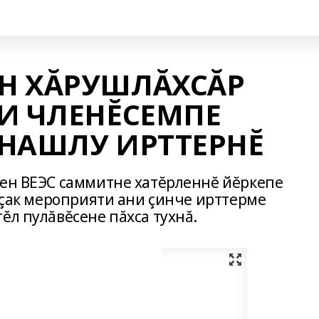
Н ХĂРУШЛĂХСĂР
И ЧЛЕНĔСЕМПЕ
АНАШЛУ ИРТТЕРНĔ
кен ВЕЭС саммитне хатĕрленнĕ йĕркепе
х çак мероприяти ани çинче ирттерме
ĕл пулăвĕсене пăхса тухнă.