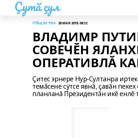
Çутă çул
Общество
28 МАЯ 2019, 08:32
ВЛАДИМР ПУТИ
СОВЕЧĔН ЯЛАНХ
ОПЕРАТИВЛĂ К
Çитес эрнере Нур-Султанра ирте
темăсене сÿтсе явнă, çавăн пеке
планланă Президентăн икĕ енлĕ т