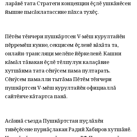
ларăвĕ тата Стратеги концепцин ĕçлĕ ушкăнĕсен
йышне пысăклатассине пăхса тухĕç.
Пĕтĕм тĕнчери пушкăртсен V-мĕш курултайĕн
пĕрремĕш кунне‚ секцисем ĕçленĕ вăхăта та‚
онлайн-трансляци мелĕпе йĕркеленĕ. Кашни
кăмăл тăвакан ĕçлĕ тĕлпулун калаçăвне
хутшăнма тата сĕнÿсем пама пултарать.
Сĕнÿсем памалли тытăма Пĕтĕм тĕнчери
пушкăртсен V-мĕш курултайĕн официаллă
сайтĕнче кăтартса панă.
Асăннă съезда Пушкăртстан пуçлăхĕн
тивĕçĕсене пурнăçлакан Радий Хабиров хутшăнĕ.