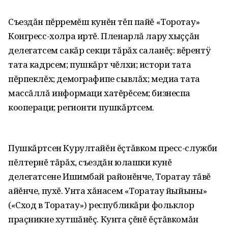
Съездăн пĕрремĕш кунĕн тĕп пайĕ «Торотау»
Конгресс-холра иртĕ. Пленарлă лару хыççăн
делегатсем сакăр секци тăрăх саланĕç: вĕрентÿ
тата кадрсем; пушкăрт чĕлхи; истори тата
пĕрпеклĕх; демографипе сывлăх; медиа тата
массăллă информаци хатĕрĕсем; бизнеспа
коопераци; регионти пушкăртсем.
Пушкăртсен Курултайĕн ĕçтăвком пресс-служби
пĕлтернĕ тăрăх‚ съездăн юлашки кунĕ
делегатсене Ишимбай районĕнче‚ Торатау тăвĕ
айĕнче‚ пухĕ. Унта хăнасем «Торатау йыйыны»
(«Сход в Торатау») республикăри фольклор
праçникне хутшăнĕç. Кунта çĕнĕ ĕçтăвкомăн