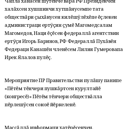
Чаплă хăнасен шутĕнче вара РФ Президенчĕн
халăхсен хушшинчи хутшăнусемпе тата
обществăри çыхăнусен килĕшÿлĕхĕпе ĕçлекен
администраци ертÿçин çумĕ Магомедсалам
Магомедов‚ Наци ĕçĕсен федераллă агентствин
ертÿçи Игорь Баринов‚ РФ Федераллă Пухăвĕн
Федераци Канашĕн членĕсем Лилия Гумеровапа
Ирек Ялалов пулĕç.
Мероприятие ПР Правительстви пулăшу панипе
«Пĕтĕм тĕнчери пушкăртсен курултайĕ
(конгресĕ)» Пĕтĕм тĕнчери обществăлла
пĕрлешÿсен союзĕ йĕркеленĕ.
Массăллă информаци хатĕрĕсенчен.