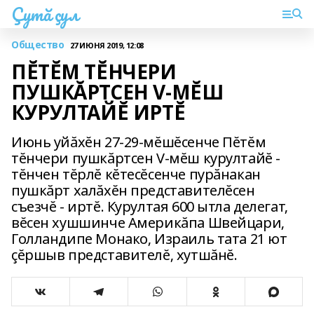
Çутă çул
Общество
27 ИЮНЯ 2019, 12:08
ПĔТĔМ ТĔНЧЕРИ
ПУШКĂРТСЕН V-МĔШ
КУРУЛТАЙĔ ИРТĔ
Июнь уйăхĕн 27-29-мĕшĕсенче Пĕтĕм
тĕнчери пушкăртсен V-мĕш курултайĕ -
тĕнчен тĕрлĕ кĕтесĕсенче пурăнакан
пушкăрт халăхĕн представителĕсен
съезчĕ - иртĕ. Курултая 600 ытла делегат‚
вĕсен хушшинче Америкăпа Швейцари‚
Голландипе Монако‚ Израиль тата 21 ют
çĕршыв представителĕ‚ хутшăнĕ.