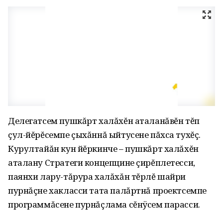
Делегатсем пушкăрт халăхĕн аталанăвĕн тĕп
çул-йĕрĕсемпе çыхăннă ыйтусене пăхса тухĕç.
Курултайăн кун йĕркинче – пушкăрт халăхĕн
аталану Стратеги концепцине çирĕплетесси‚
паянхи лару-тăрура халăхăн тĕрлĕ шайри
пурнăçне хакласси тата палăртнă проектсемпе
программăсене пурнăçлама сĕнÿсем парасси.