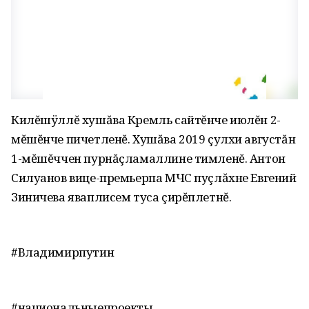
Килĕшÿллĕ хушăва Кремль сайтĕнче июлĕн 2-
мĕшĕнче пичетленĕ. Хушăва 2019 çулхи августăн
1-мĕшĕччен пурнăçламаллине тимленĕ. Антон
Силуанов вице-премьерпа МЧС пуçлăхне Евгений
Зиничева яваплисем туса çирĕплетнĕ.
#Владимирпутин
#национальныепроекты