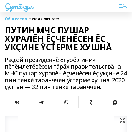
Çутă çул
Общество
5 ИЮЛЯ 2019, 06:32
ПУТИН МЧС ПУШАР
ХУРАЛĔН ĔÇЧЕНĔСЕН ĔС
УКÇИНЕ ŸСТЕРМЕ ХУШНĂ
Раççей президенчĕ «тÿрĕ лини»
пĕтĕмлетĕвĕсем тăрăх правительствăна
МЧС пушар хуралĕн ĕçченĕсен ĕç укçине 24
пин тенкĕ таранччен ÿстерме хушнă, 2020
çултан — 32 пин тенкĕ таранччен.