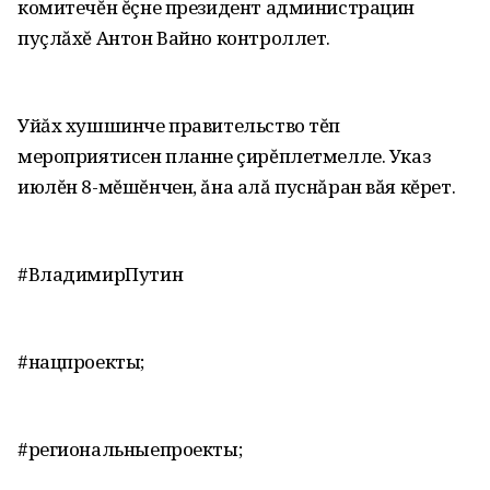
комитечĕн ĕçне президент администрацин
пуçлăхĕ Антон Вайно контроллет.
Уйăх хушшинче правительство тĕп
мероприятисен планне çирĕплетмелле. Указ
июлĕн 8-мĕшĕнчен, ăна алă пуснăран вăя кĕрет.
#ВладимирПутин
#нацпроекты;
#региональныепроекты;