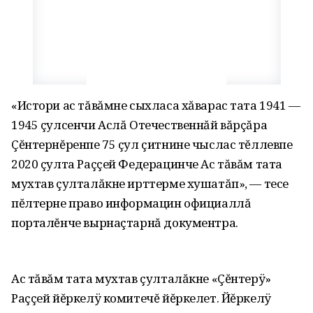
«Истори ас тăвăмне сыхласа хăварас тата 1941 —
1945 çулсенчи Аслă Отечественнăй вăрçăра
Çĕнтернĕренпе 75 çул çитнине чыслас тĕллевпе
2020 çулта Раççей Федерацинче Ас тăвăм тата
мухтав çулталăкне ирттерме хушатăп», — тесе
пĕлтерне право информацин официаллă
порталĕнче вырнаçтарнă документра.
Ас тăвăм тата мухтав çулталăкне «Çĕнтерÿ»
Раççей йĕркелÿ комитечĕ йĕркелет. Йĕркелÿ