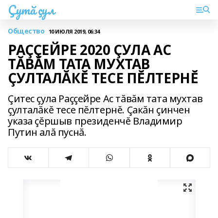
Çутă çул
Общество
10 ИЮЛЯ 2019, 06:34
РАÇÇЕЙРЕ 2020 ÇУЛА АС
ТĂВĂМ ТАТА МУХТАВ
ÇУЛТАЛĂКĔ ТЕСЕ ПĔЛТЕРНĔ
Çитес çула Раççейре Ас тăвăм тата мухтав
çулталăкĕ тесе пĕлтернĕ. Çакăн çинчен
указа çĕршыв президенчĕ Владимир
Путин алă пуснă.