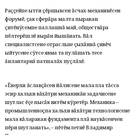
Раççейпе ытти çĕршывсен ăсчах-механикĕсен
форумĕ, çак сферăра малта пыракан
çитĕнÿсемпе паллашнă май, обществăра
пĕлтерĕшлĕ вырăн йышăнать. Вăл
специалистсене отрасльпе çыхăннă çивĕч
ыйтусене сÿтсе явма та пулăшать тесе
ăнлантарнă патшалăх пуçлăхĕ.
«Ĕнерхи ăславçăсен йăлисене малалла тăсса
эсир хальхи вăхăтри механикăн задачисене
шутлас ĕçе пысăк витĕм кÿретĕр. Механика –
промышленноçпа хальхи вăхăтри технологисене
мала кăларакан фундаменталлă наукăсенчен
пĕри шутланать»‚ – пĕтĕмлетнĕ Владимир