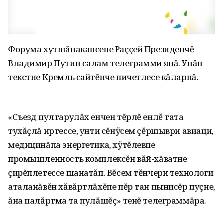
Форума хутшăнакансене Раççей Президенчĕ
Владимир Путин салам телеграмми янă. Унăн
текстне Кремль сайтĕнче пичетлесе кăларнă.
«Съезд пултарулăх енчен тĕрлĕ енлĕ тата
тухăçлă иртессе‚ унти сĕнÿсем çĕршыври авиаци‚
медицинăпа энергетика‚ хÿтĕлевпе
промышленность комплексĕн вăй-хăватне
çирĕплетессе шанатăп. Вĕсем тĕнчери технологи
аталанăвĕн хăвăртлăхĕпе пĕр тан пынисĕр пуçне‚
ăна палăртма та пулăшĕç» тенĕ телеграммăра.