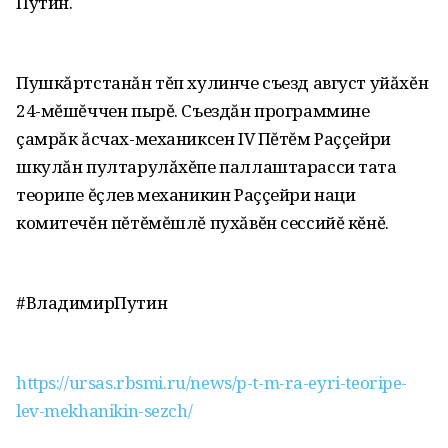
Путин.
Пушкăртстанăн тĕп хулинче съезд август уйăхĕн
24-мĕшĕччен пырĕ. Съездăн программине
çамрăк ăсчах-механиксен IV Пĕтĕм Раççейри
шкулăн пултарулăхĕпе паллаштарасси тата
теорипе ĕçлев механикин Раççейри наци
комитечĕн пĕтĕмĕшлĕ пухăвĕн сессийĕ кĕнĕ.
#ВладимирПутин
https://ursas.rbsmi.ru/news/p-t-m-ra-eyri-teoripe-
lev-mekhanikin-sezch/