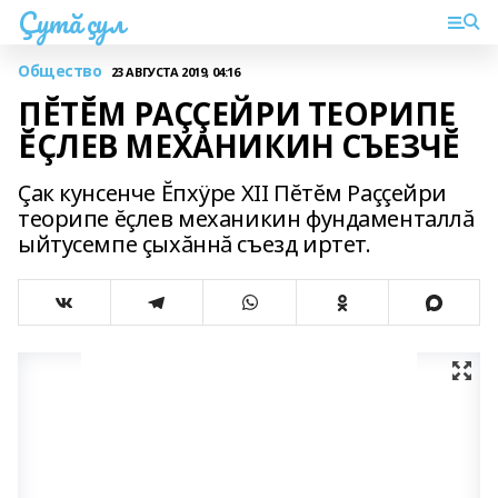
Çутă çул
Общество
23 АВГУСТА 2019, 04:16
ПĔТĔМ РАÇÇЕЙРИ ТЕОРИПЕ
ĔÇЛЕВ МЕХАНИКИН СЪЕЗЧĔ
Çак кунсенче Ĕпхÿре XII Пĕтĕм Раççейри
теорипе ĕçлев механикин фундаменталлă
ыйтусемпе çыхăннă съезд иртет.