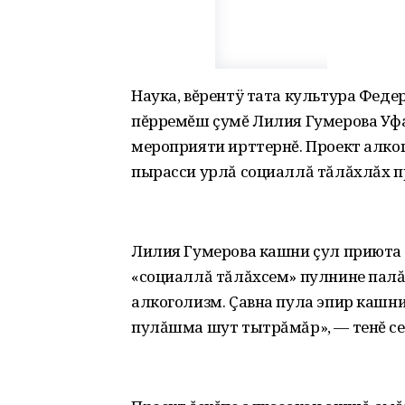
Наука, вĕрентÿ тата культура Фед
пĕрремĕш çумĕ Лилия Гумерова Уфа
мероприяти ирттернĕ. Проект алко
пырасси урлă социаллă тăлăхлăх п
Лилия Гумерова кашни çул приюта л
«социаллă тăлăхсем» пулнине палă
алкоголизм. Çавна пула эпир кашн
пулăшма шут тытрăмăр», — тенĕ се