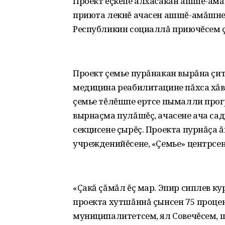
Проект ĕçкĕпе алхасакан ашшĕ-ам
приюта лекнĕ ачасен ашшĕ-амăшне
Республикин социаллă приючĕсем ç
Проект çемье пурăнакан вырăна çи
медицина реабилитацине пăхса хăв
çемье тĕлĕшпе ертсе пымалли прог
вырнаçма пулăшĕç, ачасене ача са
секцисене çырĕç. Проекта пурнăçа 
учрежденийĕсене, «Çемье» центрсене
«Çакă çăмăл ĕç мар. Эпир сиплев к
проекта хутшăннă çынсен 75 проце
муниципалитетсем, ял Совечĕсем, 