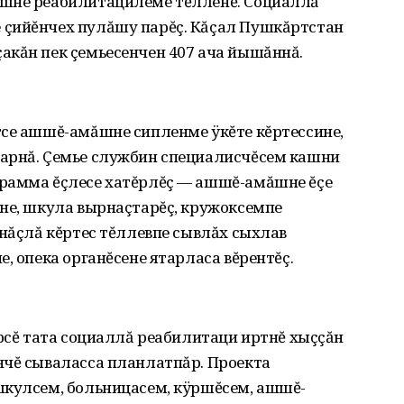
ăшне реабилитацилеме тĕлленĕ. Социаллă
 çийĕнчех пулăшу парĕç. Кăçал Пушкăртстан
акăн пек çемьесенчен 407 ача йышăннă.
тсе ашшĕ-амăшне сипленме ÿкĕте кĕртессине,
арнă. Çемье службин специалисчĕсем кашни
рамма ĕçлесе хатĕрлĕç — ашшĕ-амăшне ĕçе
дне, шкула вырнаçтарĕç, кружоксемпе
ăнăçлă кĕртес тĕллевпе сывлăх сыхлав
, опека органĕсене ятарласа вĕрентĕç.
урсĕ тата социаллă реабилитаци иртнĕ хыççăн
нчĕ сываласса планлатпăр. Проекта
шкулсем, больницасем, кÿршĕсем, ашшĕ-