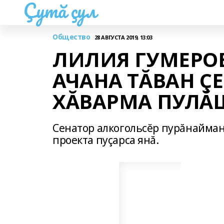
Çутă çул
Общество
28 АВГУСТА 2019, 13:03
ЛИЛИЯ ГУМЕРО
АЧАНА ТĂВАН Ç
ХĂВАРМА ПУЛ
Сенатор алкогольсĕр пурăнайма
проекта пуçарса янă.