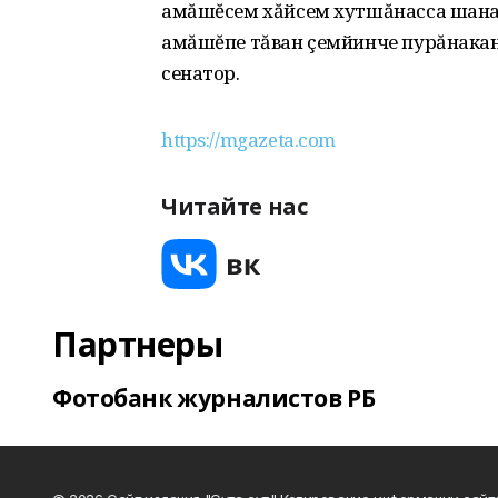
амăшĕсем хăйсем хутшăнасса шанат
амăшĕпе тăван çемйинче пурăнакан 
сенатор.
https://mgazeta.com
Читайте нас
Партнеры
Фотобанк журналистов РБ