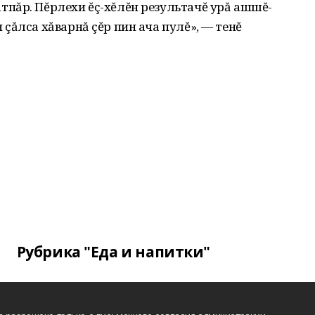
пăр. Пĕрлехи ĕç-хĕлĕн результачĕ урă ашшĕ-
çăлса хăварнă çĕр пин ача пулĕ», — тенĕ
Рубрика "Еда и напитки"