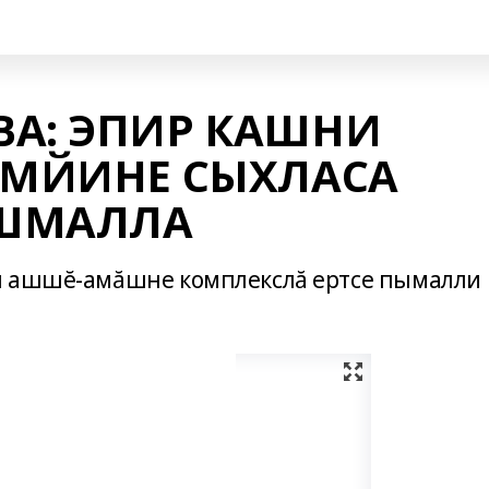
ВА: ЭПИР КАШНИ
ЕМЙИНЕ СЫХЛАСА
ĂШМАЛЛА
н ашшĕ-амăшне комплекслă ертсе пымалли