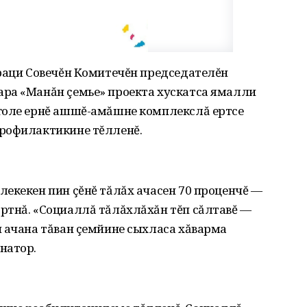
ераци Совечĕн Комитечĕн председателĕн
ра «Манăн çемье» проекта хускатса ямалли
голе ернĕ ашшĕ-амăшне комплекслă ертсе
рофилактикине тĕлленĕ.
екекен пин çĕнĕ тăлăх ачасен 70 проценчĕ —
ртнă. «Социаллă тăлăхлăхăн тĕп сăлтавĕ —
и ачана тăван çемйине сыхласа хăварма
натор.