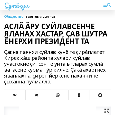
Çутă çул
Общество
8 СЕНТЯБРЯ 2019, 10:21
АСЛĂ ĂРУ СУЙЛАВСЕНЧЕ
ЯЛАНАХ ХАСТАР, ÇАВ ШУТРА
ĔНЕРХИ ПРЕЗИДЕНТ ТА
Çакна паянхи суйлав кунĕ те çирĕплетет.
Кирек хăш районпа хулари суйлав
участокне çитсен те унта ытларах сумлă
ватăсене курма тÿр килчĕ. Çакă ахăртнех
яваплăхпа, çирĕп йĕркене пăхăннипе
çыхăннă пулмалла.