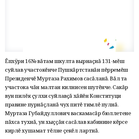
Ĕпхÿри 16№ вăтам шкулта вырнаçнă 131-мĕш
суйлав участокĕнче Пушкăртстанăн пĕрремĕш
Президенчĕ Муртаза Рахимов сасăланă. Вăл та
участока чăн малтан килнисен шутĕнче. Сакăр
вун пилĕк çулхи суйлавçă хăйĕн Конституци
правине пурнăçланă чух питĕ тимлĕ пулнă.
Муртаза Губайдуллович васкамасăр бюллетене
пăхса тухнă, ун хыççăн сасăлав кабинине кĕрсе
кирлĕ хушамат тĕлне çекĕл лартнă.