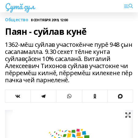
Çутă çул
Общество
8 СЕНТЯБРЯ 2019, 12:00
Паян - суйлав кунĕ
1362-мĕш суйлав участокĕнче пурĕ 948 çын
сасаламалла. 9.30 сехет тĕлне кунта
суйлавçăсен 10% сасаланă. Виталий
Алексеевич Тихонов суйлав участокне чи
пĕрремĕш килнĕ, пĕрремĕш килекене пĕр
пачка чей парнеленĕ.