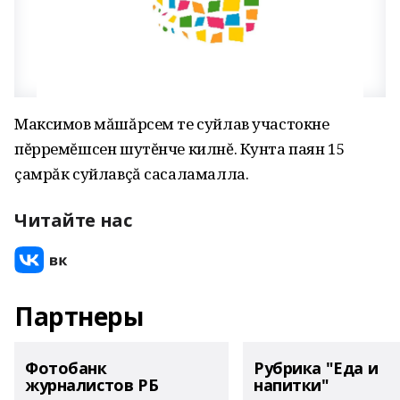
Максимов мăшăрсем те суйлав участокне
пĕрремĕшсен шутĕнче килнĕ. Кунта паян 15
çамрăк суйлавçă сасаламалла.
Читайте нас
Партнеры
Фотобанк
Рубрика "Еда и
журналистов РБ
напитки"