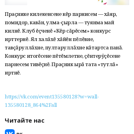
Праçнике килекенсене кĕр парнисем — хăяр,
помидор, кавăн, улма-çырла — туянма май
килнĕ. Клуб ĕçченĕ «Кĕр сăрĕсем» конкурс
ирттернĕ. Ял халăхĕ хăйĕн пĕлĕвне,
тавçăруллăхне, пултаруллăхне кăтартса панă.
Конкурс итогĕсене пĕтĕмлетне, çĕнтерÿçĕсене
парнесем тивĕçнĕ. Праçник ырă тата «тутлă»
иртнĕ.
https://vk.com/event135580128?w=wall-
135580128_864%2Fall
Читайте нас