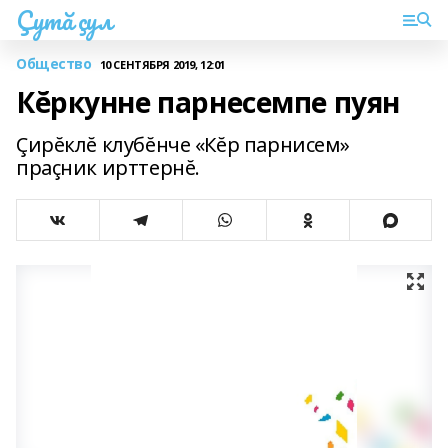
Çутă çул
Общество
10 СЕНТЯБРЯ 2019, 12:01
Кĕркунне парнесемпе пуян
Çирĕклĕ клубĕнче «Кĕр парнисем»
праçник ирттернĕ.