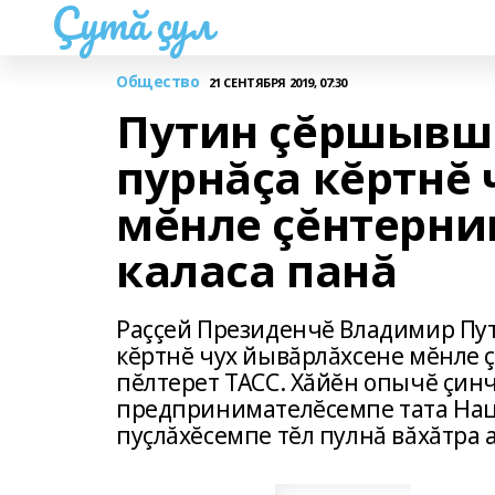
Çутă çул
Общество
21 СЕНТЯБРЯ 2019, 07:30
Путин çĕршывшă
пурнăçа кĕртнĕ
мĕнле çĕнтерни
каласа панă
Раççей Президенчĕ Владимир Пу
кĕртнĕ чух йывăрлăхсене мĕнле 
пĕлтерет ТАСС. Хăйĕн опычĕ çинч
предпринимателĕсемпе тата Нац
пуçлăхĕсемпе тĕл пулнă вăхăтра а