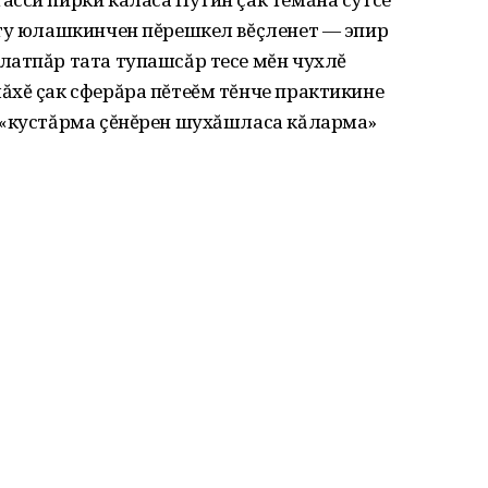
йту юлашкинчен пĕрешкел вĕçленет — эпир
латпăр тата тупашсăр тесе мĕн чухлĕ
ăхĕ çак сферăра пĕтеĕм тĕнче практикине
 «кустăрма çĕнĕрен шухăшласа кăларма»