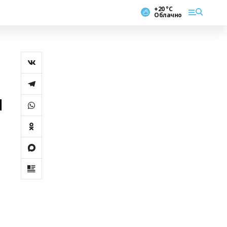
+20 °С
Облачно
н
,