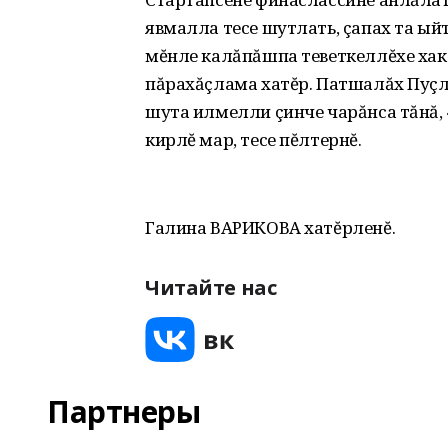
явмалла тесе шутлать, çапах та ы
мĕнле калăпăшпа теветкеллĕхе хак
пăрахăçлама хатĕр. Патшалăх Пуçл
шута илмелли çинче чарăнса тăнă,
кирлĕ мар, тесе пĕлтернĕ.
Галина ВАРИКОВА хатĕрленĕ.
Читайте нас
Партнеры