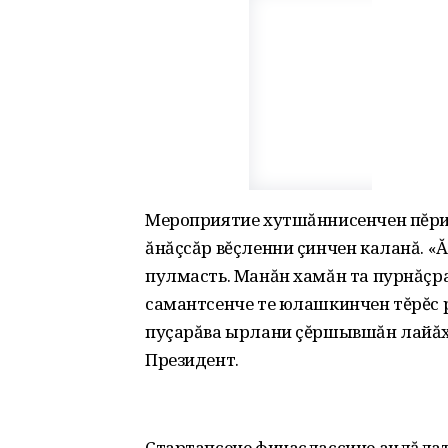
Мероприятие хутшăннисенчен пĕри
ăнăçсăр вĕçленни çинчен каланă. «
пулмасть. Манăн хамăн та пурнăçра
самантсенче те юлашкинчен тĕрĕс 
пуçарăва ырлани çĕршывшăн лайăх 
Президент.
Стартапсене финаслассине анлăлат