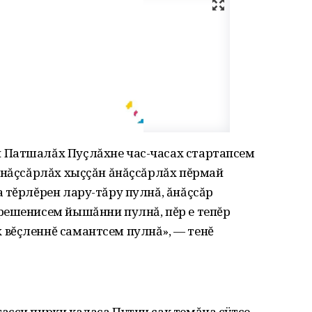
 Патшалăх Пуçлăхне час-часах стартапсем
Ăнăçсăрлăх хыççăн ăнăçсăрлăх пĕрмай
 тĕрлĕрен лару-тăру пулнă, ăнăçсăр
решенисем йышăнни пулнă, пĕр е тепĕр
вĕçленнĕ самантсем пулнă», — тенĕ
асси пирки каласа Путин çак темăна сÿтсе