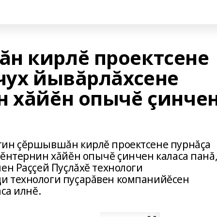
н кирлĕ проектсене
 чух йывăрлăхсене
н хăйĕн опычĕ çинче
тин çĕршывшăн кирлĕ проектсене пурнăçа
çĕнтернин хăйĕн опычĕ çинчен каласа панă
ен Раççей Пуçлăхĕ технологи
и технологи пуçарăвен компанийĕсен
са илнĕ.