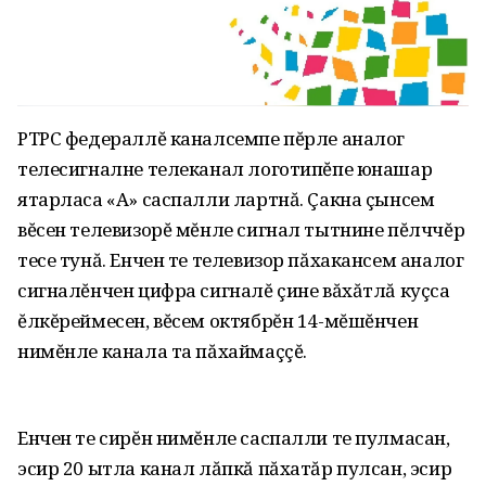
РТРС федераллĕ каналсемпе пĕрле аналог
телесигналне телеканал логотипĕпе юнашар
ятарласа «А» саспалли лартнă. Çакна çынсем
вĕсен телевизорĕ мĕнле сигнал тытнине пĕлччĕр
тесе тунă. Енчен те телевизор пăхакансем аналог
сигналĕнчен цифра сигналĕ çине вăхăтлă куçса
ĕлкĕреймесен, вĕсем октябрĕн 14-мĕшĕнчен
нимĕнле канала та пăхаймаççĕ.
Енчен те сирĕн нимĕнле саспалли те пулмасан,
эсир 20 ытла канал лăпкă пăхатăр пулсан, эсир