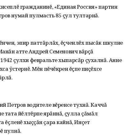
хисеплĕ гражданинĕ, «Единая Россия» партин
ров нумай пулмасть 85 çул тултарнă.
ĕнчен, эпир паттăрлăх, ĕçченлĕх пысăк шкулне
 Манăн атте Андрей Семенович вăрçă
1942 çулхи февральте хыпарсăр çухалнă. Анне
хса ÿстернĕ. Мĕн пĕчĕкрен ĕçпе пиçĕхсе
ăрлă.
ий Петров водителе вĕренсе тухнă. Каччă
пе тата йĕлтĕрпе ярăннă, çулла çăмăл
а ĕçленĕ хыççăн çара кайнă, Инçет
ĕ пулнă.