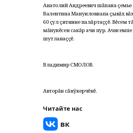
Анатолий Андреевич шăпана çемье 
Валентина Мануиловнапа çывăх вă
60 çул çитнине палăртаççĕ. Вĕсем т
мăнукĕсен сакăр ачи пур. Ачисемпе
шутланаççĕ.
Владимир СМОЛОВ.
Авторăн сăнÿкерчĕкĕ.
Читайте нас