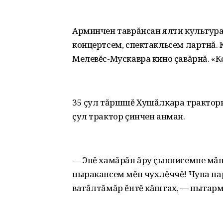
Арминчен таврăнсан ялти культура
концертсем, спектакльсем лартнă.
Мелевĕс-Мускавра кино çавăрнă. «К
35 çул тăршшĕ Хушăлкара тракторис
çул трактор çинчен анман.
— Эпĕ хамăрăн ăру çыннисемпе мăн
пыракансем мĕн чухлĕччĕ! Чуна пар
ватăлтăмăр ĕнтĕ кăштах, — пытарм