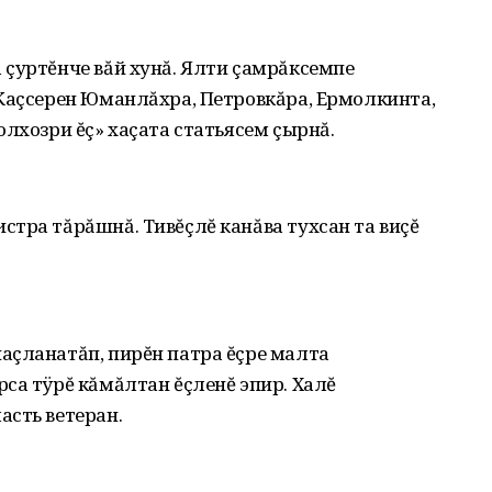
 çуртĕнче вăй хунă. Ялти çамрăксемпе
 Каçсерен Юманлăхра, Петровкăра, Ермолкинта,
олхозри ĕç» хаçата статьясем çырнă.
тра тăрăшнă. Тивĕçлĕ канăва тухсан та виçĕ
аçланатăп, пирĕн патра ĕçре малта
са тÿрĕ кăмăлтан ĕçленĕ эпир. Халĕ
асть ветеран.