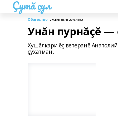
Çутă çул
Общество
27 СЕНТЯБРЯ 2019, 15:52
Унăн пурнăçĕ — 
Хушăлкари ĕç ветеранĕ Анатолий 
çухатман.