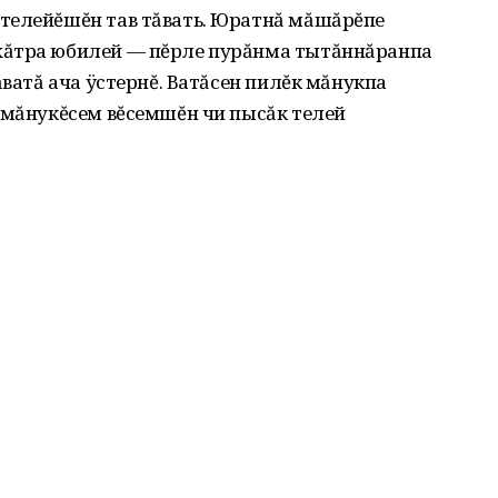
телейĕшĕн тав тăвать. Юратнă мăшăрĕпе
хăтра юбилей — пĕрле пурăнма тытăннăранпа
ăватă ача ÿстернĕ. Ватăсен пилĕк мăнукпа
 мăнукĕсем вĕсемшĕн чи пысăк телей