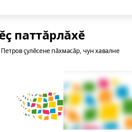
ĕç паттăрлăхĕ
Петров çулĕсене пăхмасăр, чун хавалне