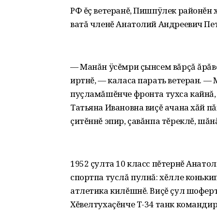
РФ ĕç ветеранĕ, Пишпÿлек районĕн 
ватă членĕ Анатолий Андреевич Пет
— Манăн ÿсĕмри çынсем вăрçă ăрăв
иртнĕ, — каласа парать ветеран. —
пуçламăшĕнче фронта тухса кайнă, 
Татьяна Ивановна виçĕ ачана хăй пă
çитĕннĕ эпир, çавăнпа тĕреклĕ, шăн
1952 çулта 10 класс пĕтернĕ Анатол
спортпа туслă пулнă: хĕлле коньки
атлетика килĕшнĕ. Виçĕ çул шоферт
Хĕвелтухаçĕнче Т-34 танк командир