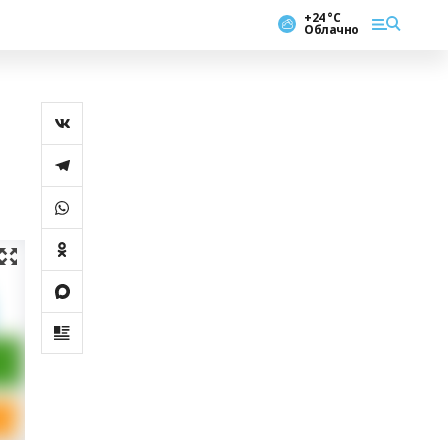
+24 °С
Облачно