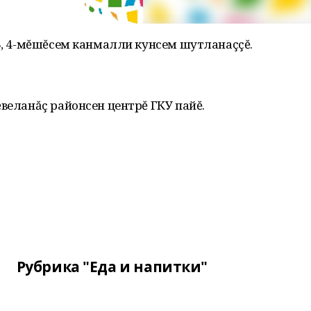
 3, 4-мĕшĕсем канмалли кунсем шутланаççĕ.
ĕвеланăç районсен центрĕ ГКУ пайĕ.
Рубрика "Еда и напитки"