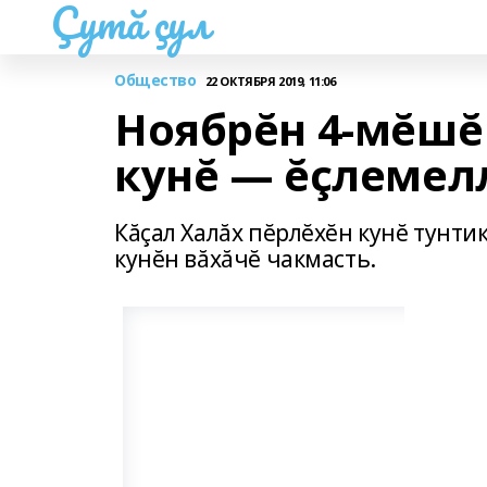
Çутă çул
Общество
22 ОКТЯБРЯ 2019, 11:06
Ноябрĕн 4-мĕшĕ
кунĕ — ĕçлемелл
Кăçал Халăх пĕрлĕхĕн кунĕ тунтик
кунĕн вăхăчĕ чакмасть.