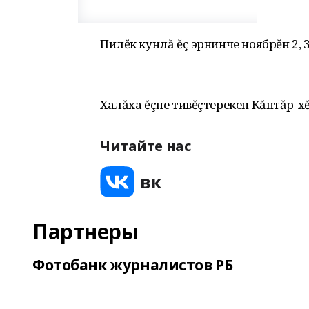
Пилĕк кунлă ĕç эрнинче ноябрĕн 2,
Халăха ĕçпе тивĕçтерекен Кăнтăр-х
Читайте нас
Партнеры
Фотобанк журналистов РБ