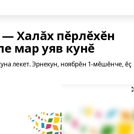
 — Халăх пĕрлĕхĕн
е мар уяв кунĕ
уна лекет. Эрнекун, ноябрĕн 1-мĕшĕнче, ĕç