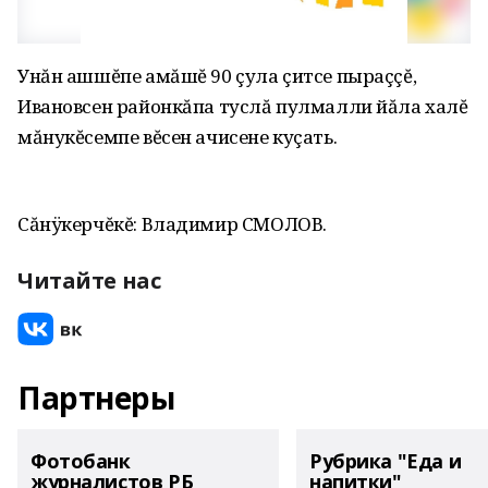
Унăн ашшĕпе амăшĕ 90 çула çитсе пыраççĕ,
Ивановсен районкăпа туслă пулмалли йăла халĕ
мăнукĕсемпе вĕсен ачисене куçать.
Сăнÿкерчĕкĕ: Владимир СМОЛОВ.
Читайте нас
Партнеры
Фотобанк
Рубрика "Еда и
журналистов РБ
напитки"