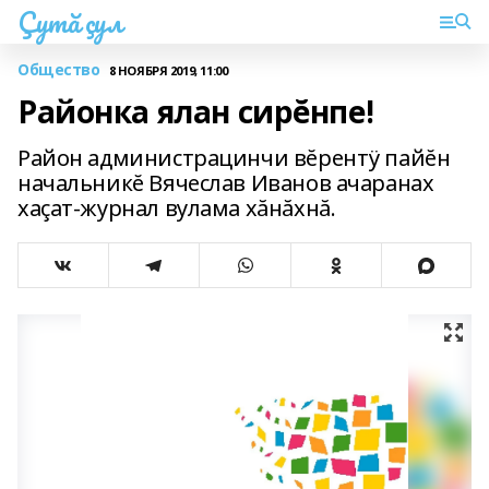
Çутă çул
Общество
8 НОЯБРЯ 2019, 11:00
Районка ялан сирĕнпе!
Район администрацинчи вĕрентÿ пайĕн
начальникĕ Вячеслав Иванов ачаранах
хаçат-журнал вулама хăнăхнă.