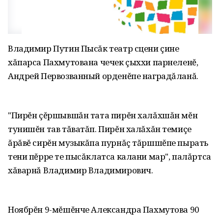
Владимир Путин Пысăк театр сцени çине
хăпарса Пахмутована чечек çыххи парнеленĕ,
Андрей Первозванный орденĕпе наградăланă.
"Пирĕн çĕршывшăн тата пирĕн халăхшăн мĕн
тунишĕн тав тăватăп. Пирĕн халăхăн темиçе
ăрăвĕ сирĕн музыкăпа пурнăç тăршшĕпе пырать
тени пĕрре те пысăклатса калани мар", палăртса
хăварнă Владимир Владимирович.
Ноябрĕн 9-мĕшĕнче Александра Пахмутова 90