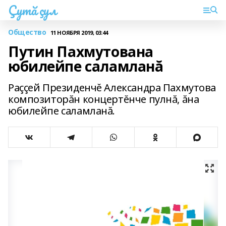
Çутă çул
Общество
11 НОЯБРЯ 2019, 03:44
Путин Пахмутована
юбилейпе саламланă
Раççей Президенчĕ Александра Пахмутова
композиторăн концертĕнче пулнă, ăна
юбилейпе саламланă.