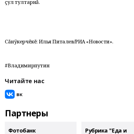
çул тултарнă.
Сăнÿкерчĕкĕ: Илья Питалев/РИА «Новости».
#Владимирпутин
Читайте нас
Партнеры
Фотобанк
Рубрика "Еда и