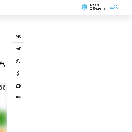
+23 °С
Облачно
ĕç