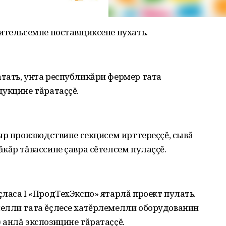
ительсемпе поставщиксене пухать.
тать, унта республикăри фермер тата
укцине тăратаççĕ.
ыр производствипе секцисем ирттереççĕ, сывă
кăр тăвассипе çавра сĕтелсем пулаççĕ.
ласа I «ПродТехЭкспо» ятарлă проект пулать.
елли тата ĕçлесе хатĕрлемелли оборудованин
анлă экспозицине тăратаççĕ.