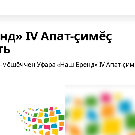
нд» IV Апат-çимĕç
ть
-мĕшĕччен Уфара «Наш Бренд» IV Апат-çим