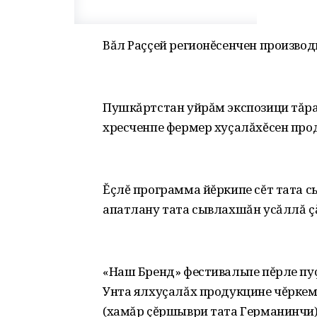
Вăл Раççей регионĕсенчен производ
Пушкăртстан уйрăм экспозици тăра
хресченпе фермер хуçалăхĕсен прод
Ĕçлĕ программа йĕркипе сĕт тата с
апатлану тата сывлахшăн усăллă çă
«Наш Бренд» фестивальпе пĕрле пуç
Унта ялхуçалăх продукцине чĕркем
(хамăр çĕршыври тата Германинчи) 