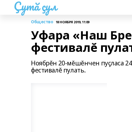
Çутă çул
Общество
18 НОЯБРЯ 2019, 11:09
Уфара «Наш Бре
фестивалĕ пула
Ноябрĕн 20-мĕшĕнчен пуçласа 24
фестивалĕ пулать.