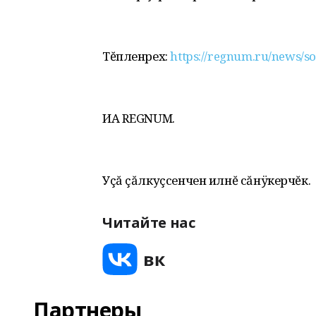
Тĕпленрех:
https://regnum.ru/news/so
ИА REGNUM.
Уçă çăлкуçсенчен илнĕ сăнÿкерчĕк.
Читайте нас
Партнеры