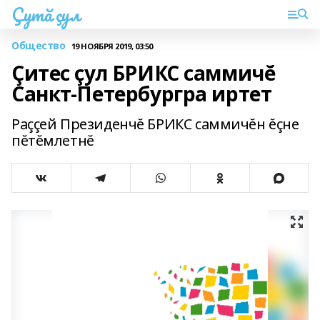
Çутă çул
Общество
19 НОЯБРЯ 2019, 03:50
Çитес çул БРИКС саммичĕ
Санкт-Петербургра иртет
Раççей Президенчĕ БРИКС саммичĕн ĕçне
пĕтĕмлетнĕ