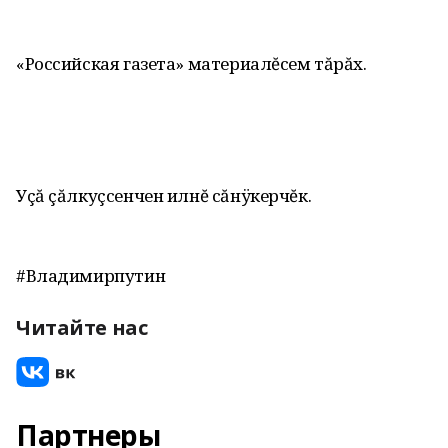
«Российская газета» материалĕсем тăрăх.
Уçă çăлкуçсенчен илнĕ сăнÿкерчĕк.
#Владимирпутин
Читайте нас
Партнеры