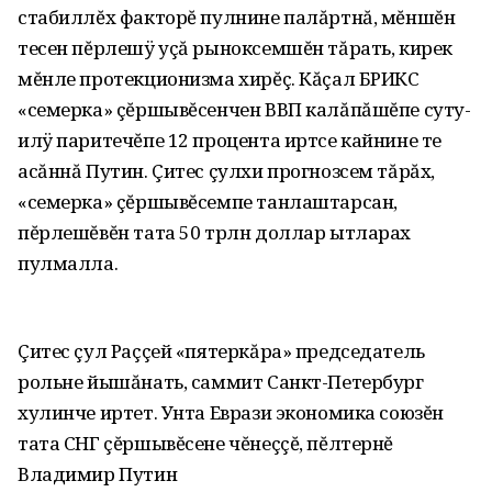
стабиллĕх факторĕ пулнине палăртнă, мĕншĕн
тесен пĕрлешÿ уçă рыноксемшĕн тăрать, кирек
мĕнле протекционизма хирĕç. Кăçал БРИКС
«семерка» çĕршывĕсенчен ВВП калăпăшĕпе суту-
илÿ паритечĕпе 12 процента иртсе кайнине те
асăннă Путин. Çитес çулхи прогнозсем тăрăх,
«семерка» çĕршывĕсемпе танлаштарсан,
пĕрлешĕвĕн тата 50 трлн доллар ытларах
пулмалла.
Çитес çул Раççей «пятеркăра» председатель
рольне йышăнать, саммит Санкт-Петербург
хулинче иртет. Унта Еврази экономика союзĕн
тата СНГ çĕршывĕсене чĕнеççĕ, пĕлтернĕ
Владимир Путин