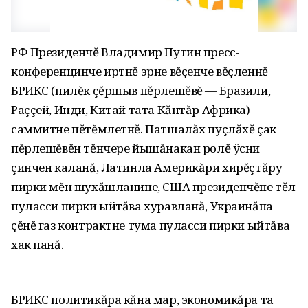
РФ Президенчĕ Владимир Путин пресс-
конференцинче иртнĕ эрне вĕçенче вĕçленнĕ
БРИКС (пилĕк çĕршыв пĕрлешĕвĕ — Бразили,
Раççей, Инди, Китай тата Кăнтăр Африка)
саммитне пĕтĕмлетнĕ. Патшалăх пуçлăхĕ çак
пĕрлешĕвĕн тĕнчере йышăнакан ролĕ ÿсни
çинчен каланă, Латинла Америкăри хирĕçтăру
пирки мĕн шухăшланине, США президенчĕпе тĕл
пуласси пирки ыйтăва хуравланă, Украинăпа
çĕнĕ газ контрактне тума пуласси пирки ыйтăва
хак панă.
БРИКС политикăра кăна мар, экономикăра та